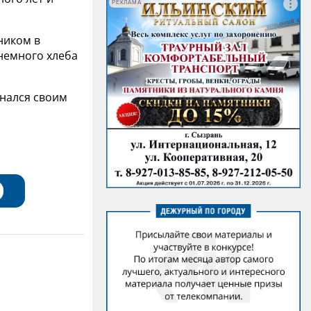
РЕКЛАМА
ником в
 немного хлеба
знался своим