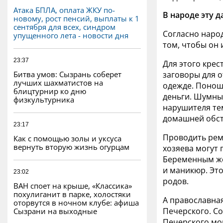
Атака БПЛА, оплата ЖКУ по-
В народе эту 
новому, рост пенсий, выплаты к 1
сентября для всех, синдром
Согласно наро
упущенного лета - новости дня
том, чтобы он 
23:37
Для этого крес
Битва умов: Сызрань соберет
заговоры для о
лучших шахматистов на
одежде. Понош
блицтурнир ко дню
деньги. Шумные
физкультурника
нарушителя тем
домашней обст
23:17
Проводить рем
Как с помощью золы и уксуса
вернуть вторую жизнь огурцам
хозяева могут 
Беременным же
и маникюр. Эт
23:02
родов.
ВАН споет на крыше, «Классика»
похулиганит в парке, холостяки
А православна
оторвутся в ночном клубе: афиша
Печерского. С
Сызрани на выходные
Печерского мон