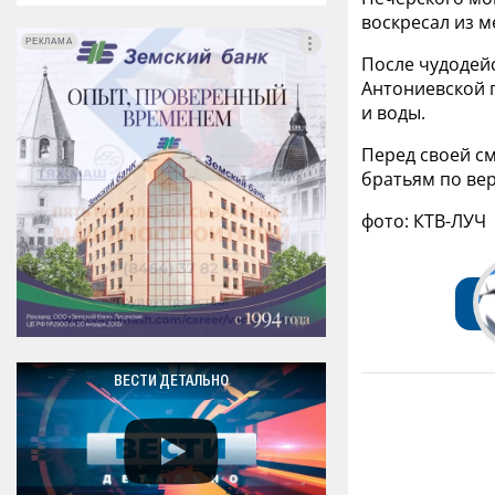
воскресал из м
РЕКЛАМА
РЕКЛАМА
После чудодей
Антониевской п
и воды.
Перед своей см
братьям по вер
фото: КТВ-ЛУЧ
ВЕСТИ ДЕТАЛЬНО