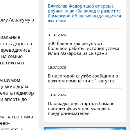
Вячеслав Федорищев впервые
вручил знак «За вклад в развитие
Самарской области» выдающимся
ому Аввакуму о
жителям
31.07.2026
ециальные
300 баллов как результат
опать дыры на
большой работы: история успеха
переводились
Ильи Макарова из Сызрани
ь на семью
ь тихо и в
16.07.2026
В налоговой службе сообщили о
им шумом
важном изменении с 1 августа
 домочадцам.
елать педикюр
13.07.2026
и вплоть до
Площадка для старта: в Самаре
пройдет форум для молодых
предпринимателей
ия, затворника
ево-
ого лет и