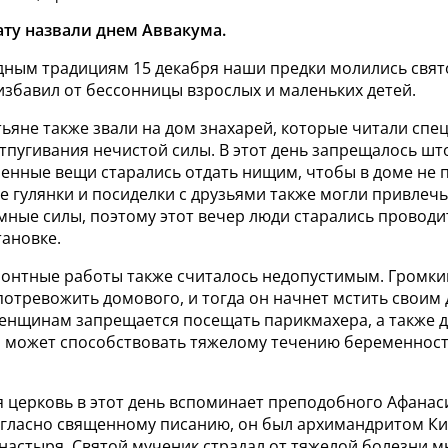
дату назвали днем Аввакума.
дным традициям 15 декабря наши предки молились свят
избавил от бессонницы взрослых и маленьких детей.
тьяне также звали на дом знахарей, которые читали сп
тпугивания нечистой силы. В этот день запрещалось шт
енные вещи старались отдать нищим, чтобы в доме не 
 гулянки и посиделки с друзьями также могли привлеч
ные силы, поэтому этот вечер люди старались проводит
ановке.
онтные работы также считалось недопустимым. Громк
потревожить домового, и тогда он начнет мстить своим
нщинам запрещается посещать парикмахера, а также д
о может способствовать тяжелому течению беременност
я церковь в этот день вспоминает преподобного Афанас
огласно священному писанию, он был архимандритом Ки
астыря. Святой мученик страдал от тяжелой болезни мн