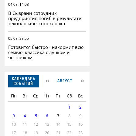
04.08, 14:08
В Сызрани сотрудник
предприятия погиб в результате
технологического хлопка
05.08, 23:55
Готовится быстро - накормит всю
семью: классика с лучком и
чесночком
КАЛЕНДАРЬ
АВГУСТ
СОБЫТИЙ
Пн
Вт
Ср
Чт
Пт
Сб
Вс
1
2
3
4
5
6
7
8
9
10
11
12
13
14
15
16
17
18
19
20
21
22
23