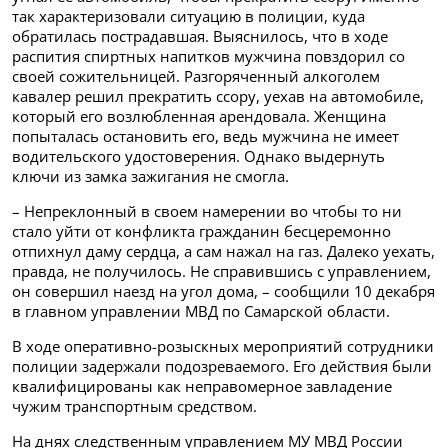
так характеризовали ситуацию в полиции, куда
обратилась пострадавшая. Выяснилось, что в ходе
распития спиртных напитков мужчина повздорил со
своей сожительницей. Разгоряченный алкоголем
кавалер решил прекратить ссору, уехав на автомобиле,
который его возлюбленная арендовала. Женщина
попыталась остановить его, ведь мужчина не имеет
водительского удостоверения. Однако выдернуть
ключи из замка зажигания не смогла.
– Непреклонный в своем намерении во чтобы то ни
стало уйти от конфликта гражданин бесцеремонно
отпихнул даму сердца, а сам нажал на газ. Далеко уехать,
правда, не получилось. Не справившись с управлением,
он совершил наезд на угол дома, – сообщили 10 декабря
в главном управлении МВД по Самарской области.
В ходе оперативно-розыскных мероприятий сотрудники
полиции задержали подозреваемого. Его действия были
квалифицированы как неправомерное завладение
чужим транспортным средством.
На днях следственным управлением МУ МВД России