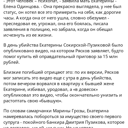
- Этот человек – психопат, - заявила мать Екатерины -
Елена Одинцова. - Она прекрасно выглядела, у нее был
статус, он хотел все это примерить на себя, как дорогие
часы. А когда она от него ушла, словно обезумел -
преследовал ее, угрожал, она его боялась, писала
заявления в полицию, но забрала, когда он обещал
исчезнуть из ее жизни.
В день убийства Екатерины Сокирской-Пузиковой было
опубликовано видео, на котором Рясков заявляет, будто
помог купить ей оправдательный приговор за 15 млн
рублей.
Близкие погибшей отрицают это: по их версии, Рясков
мог записать это видео еще с утра в день убийства,
потом вечером ворвался в квартиру к бывшей жене
Екатерине, избивал, уродовал, а «в довесок»
опубликовал это видео, чтобы окончательно унизить и
растоптать свою «бывшую».
По словам самарчанки Марины Грозы, Екатерина
намеревалась побороться за имущество своего первого
супруга - покойного банкира Дмитрия Пузикова, которое
не досталось ни ей, ни сыну. Но не успела.