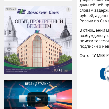
дальнейшей про
словам задержа
РЕКЛАМА
РЕКЛАМА
рублей, а день
России по Сама
В отношении м
возбуждено уг
поиски телефо
подписки о не
Фото: ГУ МВД 
ВЕСТИ ДЕТАЛЬНО