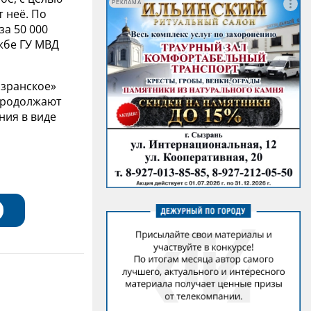
РЕКЛАМА
 неё. По
за 50 000
ужбе ГУ МВД
зранское»
 продолжают
ния в виде