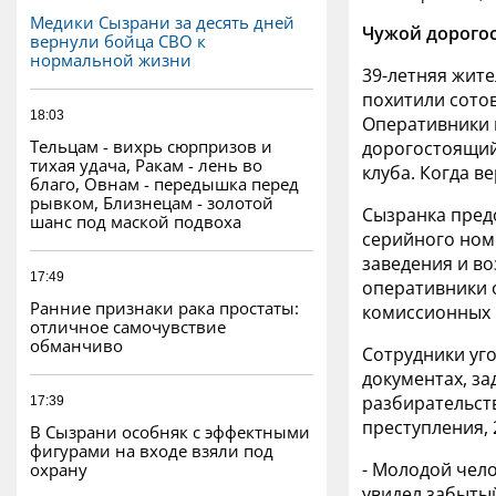
Медики Сызрани за десять дней
Чужой дорогос
вернули бойца СВО к
нормальной жизни
39-летняя жите
похитили сото
18:03
Оперативники в
Тельцам - вихрь сюрпризов и
дорогостоящий
тихая удача, Ракам - лень во
клуба. Когда ве
благо, Овнам - передышка перед
рывком, Близнецам - золотой
Сызранка пред
шанс под маской подвоха
серийного ном
заведения и в
17:49
оперативники 
Ранние признаки рака простаты:
комиссионных 
отличное самочувствие
обманчиво
Сотрудники уг
документах, за
разбирательст
17:39
преступления,
В Сызрани особняк с эффектными
фигурами на входе взяли под
- Молодой чело
охрану
увидел забытый