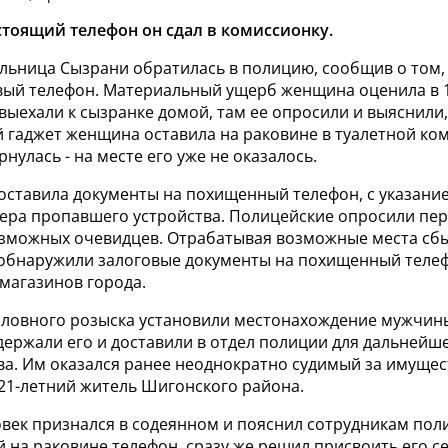
тоящий телефон он сдал в комиссионку.
льница Сызрани обратилась в полицию, сообщив о том, 
вый телефон. Материальный ущерб женщина оценила в 1
ыехали к сызранке домой, там ее опросили и выяснили,
 гаджет женщина оставила на раковине в туалетной ко
рнулась - на месте его уже не оказалось.
оставила документы на похищенный телефон, с указание
ера пропавшего устройства. Полицейские опросили пе
озможных очевидцев. Отрабатывая возможные места сбы
обнаружили залоговые документы на похищенный телеф
магазинов города.
оловного розыска установили местонахождение мужчины
держали его и доставили в отдел полиции для дальнейш
ва. Им оказался ранее неоднократно судимый за имуще
 21-летний житель Шигонского района.
век признался в содеянном и пояснил сотрудникам поли
 на раковине телефон, сразу же решил присвоить его се