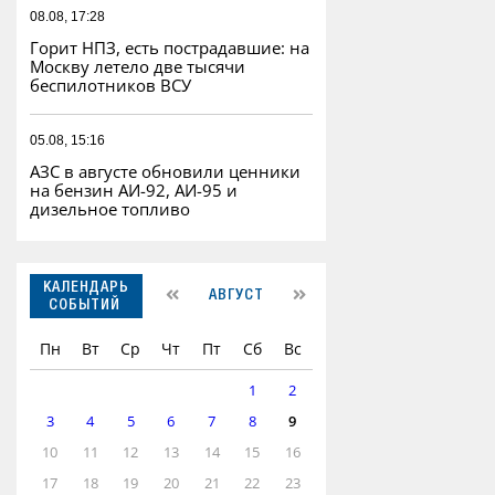
08.08, 17:28
Горит НПЗ, есть пострадавшие: на
Москву летело две тысячи
беспилотников ВСУ
05.08, 15:16
АЗС в августе обновили ценники
на бензин АИ-92, АИ-95 и
дизельное топливо
КАЛЕНДАРЬ
АВГУСТ
СОБЫТИЙ
Пн
Вт
Ср
Чт
Пт
Сб
Вс
1
2
3
4
5
6
7
8
9
10
11
12
13
14
15
16
17
18
19
20
21
22
23