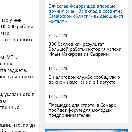
Вячеслав Федорищев впервые
вручил знак «За вклад в развитие
Самарской области» выдающимся
что у нее
жителям
00 000 рублей.
 что
31.07.2026
мнате ночного
300 баллов как результат
большой работы: история успеха
Ильи Макарова из Сызрани
м IMEI и
рсонал
16.07.2026
та гаджета,
он в одном из
В налоговой службе сообщили о
важном изменении с 1 августа
, указанного в
13.07.2026
его
Площадка для старта: в Самаре
ственные
пройдет форум для молодых
предпринимателей
ции, что, когда
бе, с целью