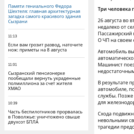
Памяти гениального Федора
Три человека 
Шехтеля: главная архитектурная
загадка самого красивого здания
26 августа во
Сызрани
недалеко от се
Пассажирский 
11:13
О ЧП на своем
Если вам грозит развод, наточите
нож: приметы на 8 августа
Автомобиль вы
автоматическо
Машинист поез
11:01
недостаточным
Сызранский пенсионерке
пообещали вернуть украденные
В результате п
полмиллиона за счет жителя
ХМАО
автомобиле, п
службы.
П
озже
для железнодо
10:39
Часть беспилотников прорвалась
Схода подвижн
в Поволжье: уничтожено свыше
невольными сви
двухсот БПЛА
трагедии пред