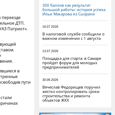
300 баллов как результат
большой работы: история успеха
Ильи Макарова из Сызрани
м переезде
тельное ДТП.
16.07.2026
УАЗ Патриот».
В налоговой службе сообщили о
важном изменении с 1 августа
твующей
ставом.
13.07.2026
е
Площадка для старта: в Самаре
вения.
пройдет форум для молодых
предпринимателей
ившиеся в
стренные
30.06.2026
 освободив пути
Вячеслав Федорищев поручил
жестко контролировать сроки
строительства и ремонта
 стали
объектов ЖКХ
 причинах