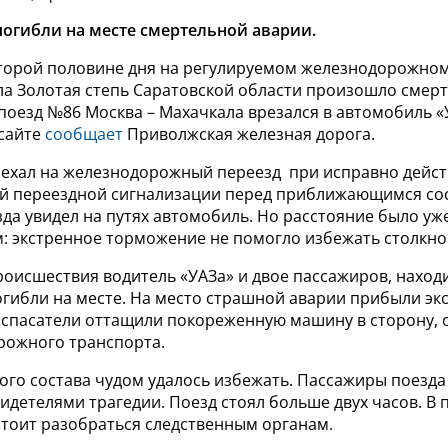
погибли на месте смертельной аварии.
 второй половине дня на регулируемом железнодорожно
ла Золотая степь Саратовской области произошло смер
поезд №86 Москва – Махачкала врезался в автомобиль «
 сайте
сообщает
Приволжская железная дорога.
ехал на железнодорожный переезд ​ при исправно дейс
й переездной сигнализации перед приближающимся со
да увидел на путях автомобиль. Но расстояние было уж
: экстренное торможение не помогло избежать столкно
роисшествия водитель «УАЗа» и двое пассажиров, наход
огибли на месте.
На место страшной аварии прибыли эк
 спасатели оттащили покореженную машину в сторону
,
рожного транспорта.
ого состава чудом удалось избежать. Пассажиры поезда
детелями трагедии. Поезд стоял больше двух часов. В
стоит разобраться следственным органам.