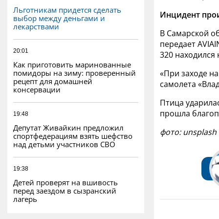
Льготникам придется сделать
Инцидент прои
выбор между деньгами и
лекарствами
В Самарской об
передает AVIAI
20:01
320 находился 
Как приготовить маринованные
помидоры на зиму: проверенный
«При заходе н
рецепт для домашней
самолета «Влад
консервации
Птица ударилас
прошла благоп
19:48
Депутат Живайкин предложил
фото: unsplash
спортфедерациям взять шефство
над детьми участников СВО
19:38
Детей проверят на вшивость
перед заездом в сызранский
лагерь