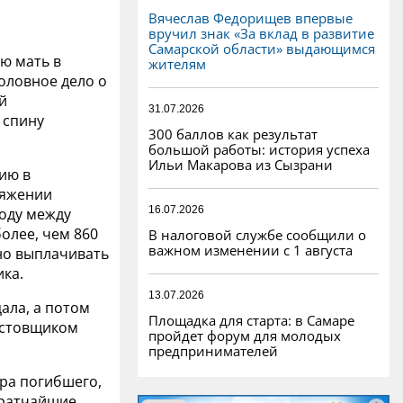
Вячеслав Федорищев впервые
вручил знак «За вклад в развитие
Самарской области» выдающимся
ю мать в
жителям
оловное дело о
й
31.07.2026
 спину
300 баллов как результат
большой работы: история успеха
Ильи Макарова из Сызрани
ию в
ряжении
16.07.2026
году между
олее, чем 860
В налоговой службе сообщили о
важном изменении с 1 августа
но выплачивать
ика.
13.07.2026
ала, а потом
Площадка для старта: в Самаре
ростовщиком
пройдет форум для молодых
предпринимателей
тра погибшего,
кратчайшие