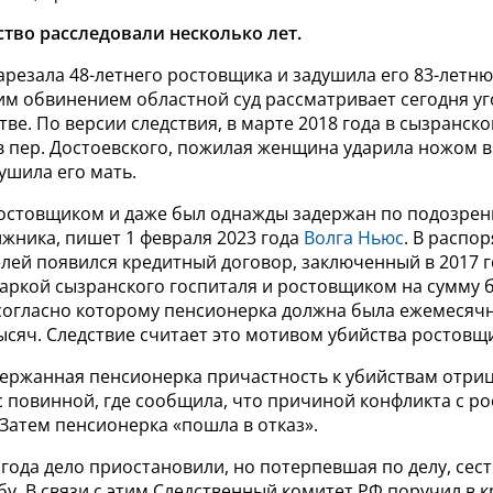
тво расследовали несколько лет.
резала 48-летнего ростовщика и задушила его 83-летню
им обвинением областной суд рассматривает сегодня уг
ве. По версии следствия, в марте 2018 года в сызранско
в пер. Достоевского, пожилая женщина ударила ножом в
ушила его мать.
остовщиком и даже был однажды задержан по подозрен
жника, пишет 1 февраля 2023 года
Волга Ньюс
.
В распо
лей появился кредитный договор, заключенный в 2017 
аркой сызранского госпиталя и ростовщиком на сумму б
 согласно которому пенсионерка должна была ежемесяч
ысяч. Следствие считает это мотивом убийства ростовщ
держанная пенсионерка причастность к убийствам отриц
с повинной, где сообщила, что причиной конфликта с 
 Затем пенсионерка «пошла в отказ».
 года дело приостановили, но потерпевшая по делу, сес
у. В связи с этим Следственный комитет РФ поручил в 