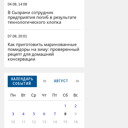
04.08, 14:08
В Сызрани сотрудник
предприятия погиб в результате
технологического хлопка
07.08, 20:01
Как приготовить маринованные
помидоры на зиму: проверенный
рецепт для домашней
консервации
КАЛЕНДАРЬ
АВГУСТ
СОБЫТИЙ
Пн
Вт
Ср
Чт
Пт
Сб
Вс
1
2
3
4
5
6
7
8
9
10
11
12
13
14
15
16