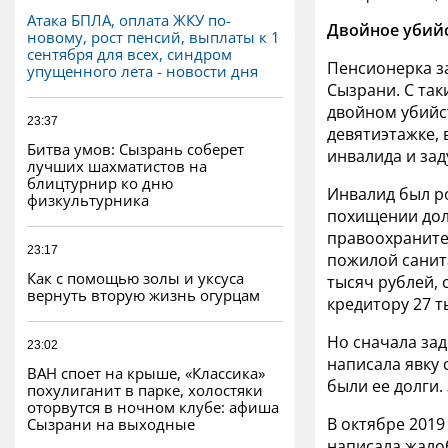
Атака БПЛА, оплата ЖКУ по-
Двойное убийс
новому, рост пенсий, выплаты к 1
сентября для всех, синдром
Пенсионерка за
упущенного лета - новости дня
Сызрани. С так
двойном убийст
23:37
девятиэтажке, 
Битва умов: Сызрань соберет
инвалида и зад
лучших шахматистов на
блицтурнир ко дню
Инвалид был р
физкультурника
похищении дол
правоохраните
23:17
пожилой санит
Как с помощью золы и уксуса
тысяч рублей,
вернуть вторую жизнь огурцам
кредитору 27 т
Но сначала за
23:02
написала явку 
ВАН споет на крыше, «Классика»
были ее долги.
похулиганит в парке, холостяки
оторвутся в ночном клубе: афиша
В октябре 2019
Сызрани на выходные
написала жалоб