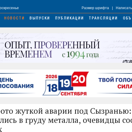
Воскресенье
Размер шрифта
|
Написать
НОВОСТИ
ВЫПУСКИ
ПУБЛИКАЦИИ
ТРАНСЛЯЦИИ
ОБЪ
ото жуткой аварии под Сызранью
лись в груду металла, очевидцы с
х