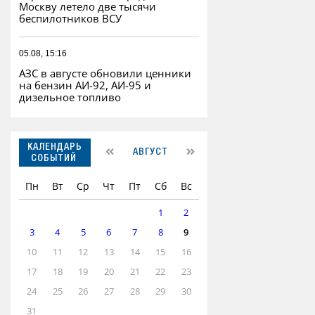
Москву летело две тысячи
беспилотников ВСУ
05.08, 15:16
АЗС в августе обновили ценники
на бензин АИ-92, АИ-95 и
дизельное топливо
КАЛЕНДАРЬ
АВГУСТ
СОБЫТИЙ
Пн
Вт
Ср
Чт
Пт
Сб
Вс
1
2
3
4
5
6
7
8
9
10
11
12
13
14
15
16
17
18
19
20
21
22
23
24
25
26
27
28
29
30
31