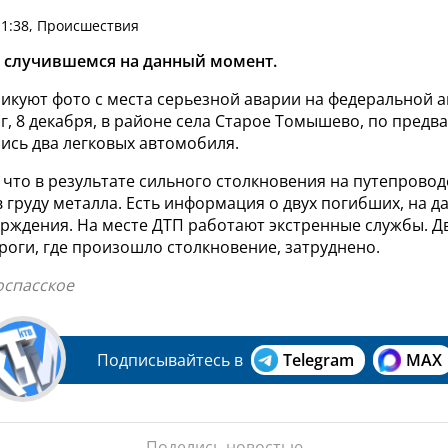
11:38, Происшествия
о случившемся на данный момент.
икуют фото с места серьезной аварии на федеральной а
г, 8 декабря, в районе села Старое Томышево, по пред
ись два легковых автомобиля.
 что в результате сильного столкновения на путепрово
 груду металла. Есть информация о двух погибших, на д
ерждения. На месте ДТП работают экстренные службы. Д
роги, где произошло столкновение, затруднено.
оспасское
Подписывайтесь в
Telegram
MAX
Поделись новостью