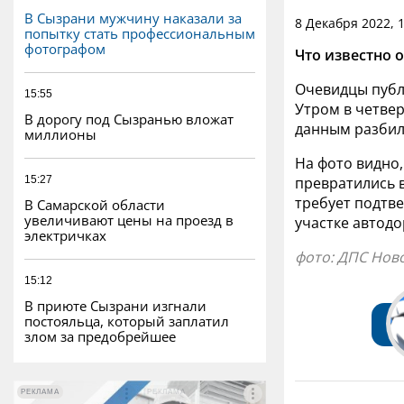
В Сызрани мужчину наказали за
8 Декабря 2022, 
попытку стать профессиональным
фотографом
Что известно 
Очевидцы публ
15:55
Утром в четвер
В дорогу под Сызранью вложат
данным разбил
миллионы
На фото видно,
15:27
превратились в
требует подтв
В Самарской области
увеличивают цены на проезд в
участке автодо
электричках
фото: ДПС Нов
15:12
В приюте Сызрани изгнали
постояльца, который заплатил
злом за предобрейшее
РЕКЛАМА
РЕКЛАМА