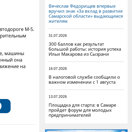
Вячеслав Федорищев впервые
вручил знак «За вклад в развитие
Самарской области» выдающимся
жителям
втодороге М-5.
варительным
31.07.2026
300 баллов как результат
большой работы: история успеха
де, машины
Ильи Макарова из Сызрани
анный она
вижение на
16.07.2026
В налоговой службе сообщили о
важном изменении с 1 августа
13.07.2026
Площадка для старта: в Самаре
пройдет форум для молодых
предпринимателей