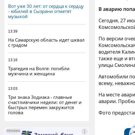
Вот уже 30 лет: от сердца к сердцу
В аварию поп
- юбилей в Сызрани отметят
музыкой
Сегодня, 27 ию
Комсомольской
13:39
По версии оче
На Самарскую область идет шквал
с градом
Комсомольская
водителя Калин
также еще и вт
13:16
улицы Смолина
Трагедия на Волге: погибли
мужчина и женщина
Автомобили по
всему, неважно
13:03
На месте авар
Три знака Зодиака - главные
аварии. Пробк
счастливчики недели: от денег и
быстрых перемен закружится
голова
Фото предоста
РЕКЛАМА
РЕКЛАМА