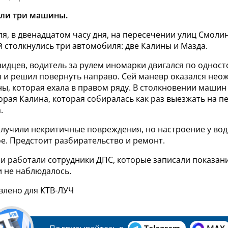
али три машины.
ля, в двенадцатом часу дня, на пересечении улиц Смоли
 столкнулись три автомобиля: две Калины и Мазда.
видцев, водитель за рулем иномарки двигался по однос
 и решил повернуть направо. Сей маневр оказался нео
ы, которая ехала в правом ряду. В столкновении машин
орая Калина, которая собиралась как раз выезжать на п
.
лучили некритичные повреждения, но настроение у води
е. Предстоит разбирательство и ремонт.
ии работали сотрудники ДПС, которые записали показан
и не наблюдалось.
влено для КТВ-ЛУЧ