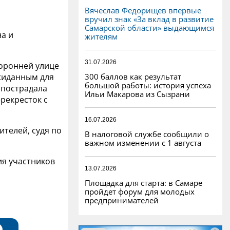
Вячеслав Федорищев впервые
вручил знак «За вклад в развитие
Самарской области» выдающимся
на и
жителям
31.07.2026
торонней улице
300 баллов как результат
жиданным для
большой работы: история успеха
 пострадала
Ильи Макарова из Сызрани
ерекресток с
16.07.2026
телей, судя по
В налоговой службе сообщили о
важном изменении с 1 августа
ия участников
13.07.2026
Площадка для старта: в Самаре
пройдет форум для молодых
предпринимателей