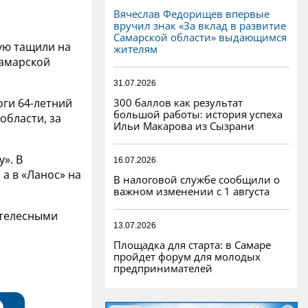
Вячеслав Федорищев впервые
вручил знак «За вклад в развитие
Самарской области» выдающимся
ую тащили на
жителям
Самарской
31.07.2026
300 баллов как результат
ги 64-летний
большой работы: история успеха
области, за
Ильи Макарова из Сызрани
у». В
16.07.2026
 а в «Ланос» на
В налоговой службе сообщили о
важном изменении с 1 августа
 телесными
13.07.2026
Площадка для старта: в Самаре
пройдет форум для молодых
предпринимателей