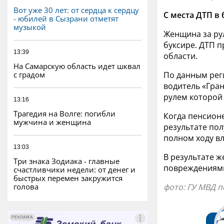
Вот уже 30 лет: от сердца к сердцу
С места ДТП в
- юбилей в Сызрани отметят
музыкой
Женщина за ру
буксире. ДТП 
13:39
области.
На Самарскую область идет шквал
с градом
По данным рег
водитель «Гра
рулем которой
13:16
Трагедия на Волге: погибли
Когда пенсионе
мужчина и женщина
результате пол
полном ходу в
13:03
В результате ж
Три знака Зодиака - главные
повреждениями
счастливчики недели: от денег и
быстрых перемен закружится
голова
фото: ГУ МВД 
РЕКЛАМА
РЕКЛАМА