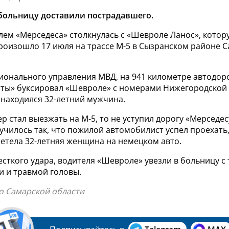
 больницу доставили пострадавшего.
лем «Мерседеса» столкнулась с «Шевроле Ланос», котор
произошло 17 июля на трассе М-5 в Сызранском районе 
ионального управления МВД, на 941 километре автодоро
нты» буксировал «Шевроле» с номерами Нижегородской 
 находился 32-летний мужчина.
р стал выезжать на М-5, то не уступил дорогу «Мерседес
училось так, что пожилой автомобилист успел проехать,
летела 32-летняя женщина на немецком авто.
есткого удара, водителя «Шевроле» увезли в больницу с
 и травмой головы.
по Самарской области