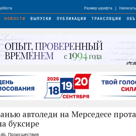
Суббота
Размер шрифта
|
Написать
НОВОСТИ
ВЫПУСКИ
ПУБЛИКАЦИИ
ТРАНСЛЯЦИИ
ОБЪ
анью автоледи на Мерседесе прот
а буксире
:46, Происшествия