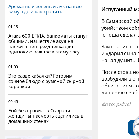
Ароматный зеленый лук на всю
Испуганный ма
зиму: где и как хранить
В Самарской о
убийством собс
01:15
юноша сделал 
Атака 600 БПЛА, банкоматы станут
общими, нашествие акул на
пляжи и четырехдневка для
Замечание отп
одиноких: важное к этому часу
и ударил сына 
начал душить. 
01:00
После страшно
Это разве кабачки? Готовим
возбудили в от
сочное блюдо с румяной сырной
обвинением сог
корочкой
лишению свобо
00:45
фото: pxfuel
Бой без правил: в Сызрани
женщины насмерть сцепились в
домашних стенах