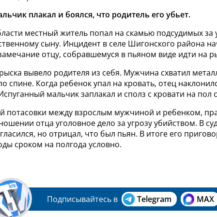
льчик плакал и боялся, что родитель его убьет.
бласти местный житель попал на скамью подсудимых за 
твенному сыну. Инцидент в селе Шигонского района нач
замечание отцу, собравшемуся в пьяном виде идти на р
рыска вывело родителя из себя. Мужчина схватил метал
по спине. Когда ребенок упал на кровать, отец наклонил
Испуганный мальчик заплакал и сполз с кровати на пол 
й потасовки между взрослым мужчиной и ребенком, пр
ношении отца уголовное дело за угрозу убийством. В су
ласился, но отрицал, что был пьян. В итоге его пригово
ды сроком на полгода условно.
Подписывайтесь в
Telegram
MAX