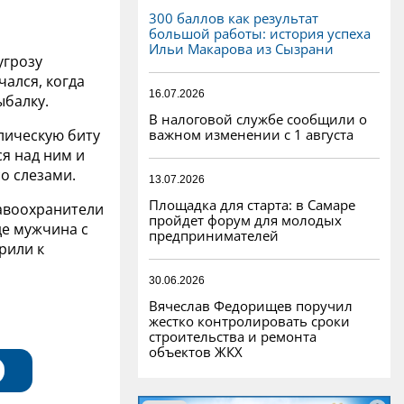
300 баллов как результат
большой работы: история успеха
Ильи Макарова из Сызрани
угрозу
ался, когда
16.07.2026
ыбалку.
В налоговой службе сообщили о
важном изменении с 1 августа
лическую биту
ся над ним и
со слезами.
13.07.2026
Площадка для старта: в Самаре
авоохранители
пройдет форум для молодых
де мужчина с
предпринимателей
рили к
30.06.2026
Вячеслав Федорищев поручил
жестко контролировать сроки
строительства и ремонта
объектов ЖКХ