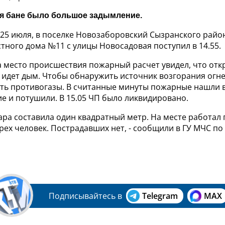
я бане было большое задымление.
, 25 июля, в поселке Новозаборовский Сызранского рай
стного дома №11 с улицы Новосадовая поступил в 14.55.
 место происшествия пожарный расчет увидел, что отк
ни идет дым. Чтобы обнаружить источник возгорания ог
ть противогазы.
В считанные минуты пожарные нашли 
ие и потушили.
В 15.05 ЧП было ликвидировано.
ара составила один квадратный метр. На месте работа
рех человек. Пострадавших нет, - сообщили в ГУ МЧС п
Подписывайтесь в
Telegram
MAX