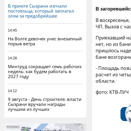
В приюте Сызрани изгнали
В загоревшейс
постояльца, который заплатил
злом за предобрейшее
В воскресенье
ЧП. Вызов с ча
14:45
Приехавший на
На Волге девочек унес внезапный
порыв ветра
нет, но из ба
пришлось наде
бане возгоран
14:28
Минтруд сокращает семь рабочих
- Площадь пож
недель: как будем работать в
расчет из четы
2027 году
области.
14:12
фото: КТВ-ЛУЧ
9 августа - День строителя: власти
Сызрани вручали награды
лучшим из лучших
РЕКЛАМА
РЕКЛАМА