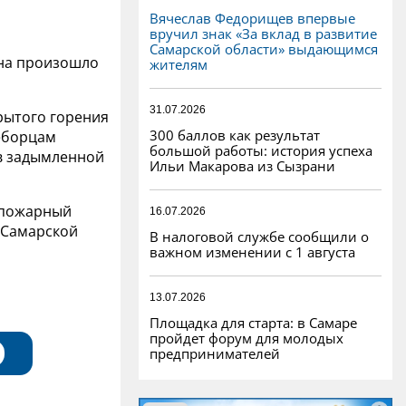
Вячеслав Федорищев впервые
вручил знак «За вклад в развитие
Самарской области» выдающимся
она произошло
жителям
31.07.2026
рытого горения
300 баллов как результат
неборцам
большой работы: история успеха
в задымленной
Ильи Макарова из Сызрани
л пожарный
16.07.2026
о Самарской
В налоговой службе сообщили о
важном изменении с 1 августа
13.07.2026
Площадка для старта: в Самаре
пройдет форум для молодых
предпринимателей