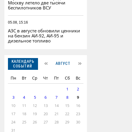
Москву летело две тысячи
беспилотников ВСУ
05.08, 15:16
АЗС в августе обновили ценники
на бензин АИ-92, АИ-95 и
дизельное топливо
КАЛЕНДАРЬ
АВГУСТ
СОБЫТИЙ
Пн
Вт
Ср
Чт
Пт
Сб
Вс
1
2
3
4
5
6
7
8
9
10
11
12
13
14
15
16
17
18
19
20
21
22
23
24
25
26
27
28
29
30
31