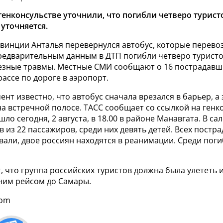
генконсульстве уточнили, что погибли четверо турист
уточняется.
овинции Анталья перевернулся автобус, которые перево
предварительным данным в ДТП погибли четверо туристо
езные травмы. Местные СМИ сообщают о 16 пострадавш
рассе по дороге в аэропорт.
ент известно, что автобус
сначала врезался в барьер, а
а встречной полосе. ТАСС сообщает со ссылкой на генко
ло сегодня, 2 августа, в 18.00 в районе Манавгата.
В са
в из 22 пассажиров, среди них девять детей.
Всех постр
али, двое россиян находятся в реанимации. С
реди поги
 что группа российских туристов должна была улететь 
ним рейсом до Самары.
com