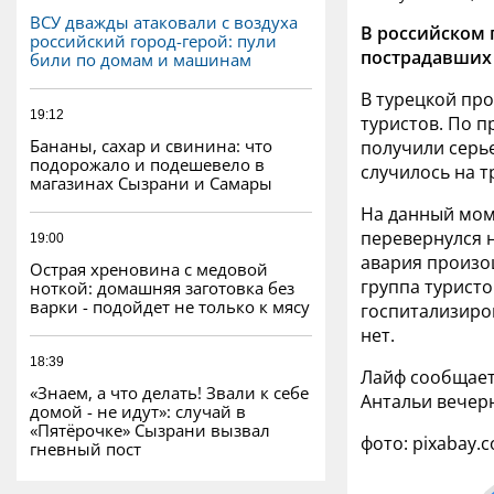
ВСУ дважды атаковали с воздуха
В российском 
российский город-герой: пули
пострадавших 
били по домам и машинам
В турецкой пр
19:12
туристов. По 
Бананы, сахар и свинина: что
получили серь
подорожало и подешевело в
случилось на т
магазинах Сызрани и Самары
На данный мом
перевернулся н
19:00
авария произош
Острая хреновина с медовой
группа туристо
ноткой: домашняя заготовка без
варки - подойдет не только к мясу
госпитализиров
нет.
18:39
Лайф сообщает,
«Знаем, а что делать! Звали к себе
Антальи вечер
домой - не идут»: случай в
«Пятёрочке» Сызрани вызвал
фото: pixabay.
гневный пост