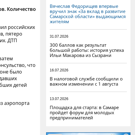
Вячеслав Федорищев впервые
ов. Количество
вручил знак «За вклад в развитие
Самарской области» выдающимся
жителям
зил
российских
в, пятеро
31.07.2026
их. ДТП
300 баллов как результат
большой работы: история успеха
Ильи Макарова из Сызрани
 затем
нсульство, что
16.07.2026
лоне было
адавших
В налоговой службе сообщили о
важном изменении с 1 августа
бших детей
13.07.2026
из аэропорта
Площадка для старта: в Самаре
пройдет форум для молодых
предпринимателей