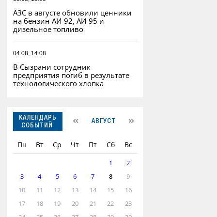
АЗС в августе обновили ценники
на бензин АИ-92, АИ-95 и
дизельное топливо
04.08, 14:08
В Сызрани сотрудник
предприятия погиб в результате
технологического хлопка
КАЛЕНДАРЬ
АВГУСТ
СОБЫТИЙ
Пн
Вт
Ср
Чт
Пт
Сб
Вс
1
2
3
4
5
6
7
8
9
10
11
12
13
14
15
16
17
18
19
20
21
22
23