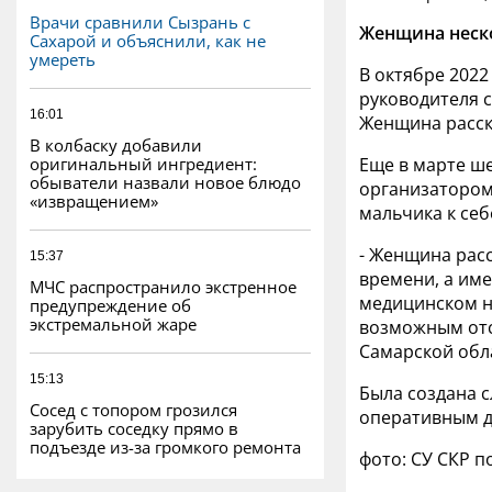
Врачи сравнили Сызрань с
Женщина неско
Сахарой и объяснили, как не
умереть
В октябре 202
руководителя 
16:01
Женщина расск
В колбаску добавили
оригинальный ингредиент:
Еще в марте ш
обыватели назвали новое блюдо
организатором
«извращением»
мальчика к себ
- Женщина расс
15:37
времени, а име
МЧС распространило экстренное
медицинском на
предупреждение об
экстремальной жаре
возможным отс
Самарской обл
15:13
Была создана с
Сосед с топором грозился
оперативным д
зарубить соседку прямо в
подъезде из-за громкого ремонта
фото: СУ СКР п