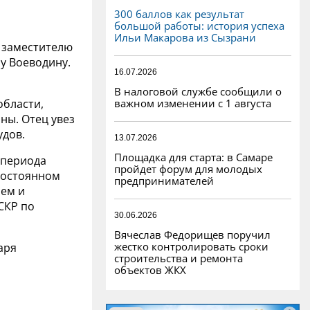
300 баллов как результат
большой работы: история успеха
Ильи Макарова из Сызрани
 заместителю
у Воеводину.
16.07.2026
В налоговой службе сообщили о
важном изменении с 1 августа
области,
ны. Отец увез
удов.
13.07.2026
Площадка для старта: в Самаре
 периода
пройдет форум для молодых
 постоянном
предпринимателей
ием и
СКР по
30.06.2026
Вячеслав Федорищев поручил
жестко контролировать сроки
аря
строительства и ремонта
объектов ЖКХ