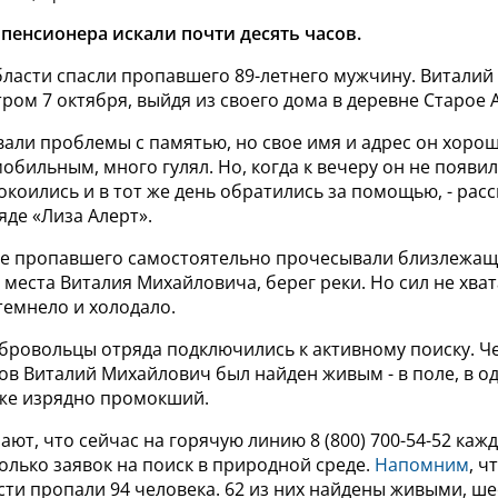
пенсионера искали почти десять часов.
бласти спасли пропавшего 89-летнего мужчину. Витали
тром 7 октября, выйдя из своего дома в деревне Старое
вали проблемы с памятью, но свое имя и адрес он хорош
бильным, много гулял. Но, когда к вечеру он не появил
коились и в тот же день обратились за помощью, - расс
де «Лиза Алерт».
е пропавшего самостоятельно прочесывали близлежащ
места Виталия Михайловича, берег реки. Но сил не хвата
темнело и холодало.
ровольцы отряда подключились к активному поиску. Че
в Виталий Михайлович был найден живым - в поле, в од
же изрядно промокший.
ают, что сейчас на горячую линию 8 (800) 700-54-52 каж
олько заявок на поиск в природной среде.
Напомним
, ч
сти пропали 94 человека. 62 из них найдены живыми, ше