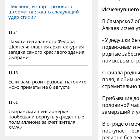
Пик зноя, и старт грозового
Исчезнувшего 
шторма: где ждать следующий
удар стихии
В Самарской о
Алкаев исчез у
11:24
- У дедушки бы
Памяти гениального Федора
Шехтеля: главная архитектурная
подвижным и мо
загадка самого красивого здания
родные забеспо
Сызрани
поисковом отря
Сначала родны
11:13
поля, любимые 
Если вам грозит развод, наточите
стремительно 
нож: приметы на 8 августа
Прибывшие доб
11:01
половиной часо
Сызранский пенсионерке
замерзший и у
пообещали вернуть украденные
полмиллиона за счет жителя
В отряде отмеч
ХМАО
поступает неск
регионе без ве