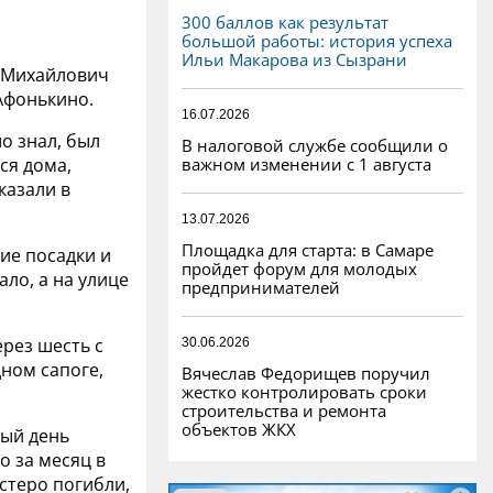
300 баллов как результат
большой работы: история успеха
Ильи Макарова из Сызрани
й Михайлович
 Афонькино.
16.07.2026
о знал, был
В налоговой службе сообщили о
важном изменении с 1 августа
ся дома,
казали в
13.07.2026
Площадка для старта: в Самаре
ие посадки и
пройдет форум для молодых
ло, а на улице
предпринимателей
рез шесть с
30.06.2026
ном сапоге,
Вячеслав Федорищев поручил
жестко контролировать сроки
строительства и ремонта
объектов ЖКХ
дый день
то за месяц в
стеро погибли,