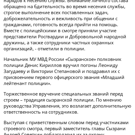
нарядов к несению службы. Внимание личного состава
обращено на бдительность во время несения службы,
строгое выполнение всех поставленных задач,
доброжелательность и вежливость при общении с
гражданами, готовность всегда прийти на помощь.
Вместе с полицейскими в смотре приняли участие
представители Росгвардии и Добровольной народной
дружины, а также сотрудники частных охранных
организаций, - отметили в полиции.
Начальник МУ МВД России «Сызранское» полковник
полиции Денис Кириллов вручил погоны Леониду
Загудаеву и Виктории Степановой и поздравил их с
присвоением первого офицерского звания «Младший
лейтенант полиции».
Торжественное вручение специальных званий перед
строем – традиция сызранской полиции. По мнению
руководства Управления, это возлагает дополнительную
ответственность на сотрудников.
Выступая с приветственным словом перед участниками
строевого смотра, первый заместитель главы Сызрани
Андрей Советкин поблагодарил их за охрану