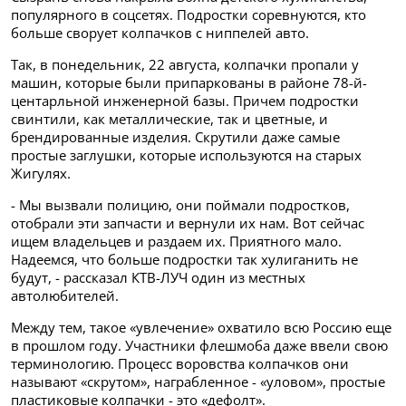
популярного в соцсетях. Подростки соревнуются, кто
больше сворует колпачков с ниппелей авто.
Так, в понедельник, 22 августа, колпачки пропали у
машин, которые были припаркованы в районе 78-й-
центарльной инженерной базы. Причем подростки
свинтили, как металлические, так и цветные, и
брендированные изделия. Скрутили даже
самые
простые заглушки, которые используются на старых
Жигулях.
- Мы вызвали полицию, они поймали подростков,
отобрали эти запчасти и вернули их нам. Вот сейчас
ищем владельцев и раздаем их. Приятного мало.
Надеемся, что больше подростки так хулиганить не
будут, - рассказал КТВ-ЛУЧ один из местных
автолюбителей.
Между тем, такое «увлечение» охватило всю Россию еще
в прошлом году. Участники флешмоба даже ввели свою
терминологию. Процесс воровства колпачков они
называют «скрутом», награбленное - «уловом», простые
пластиковые колпачки - это «дефолт».