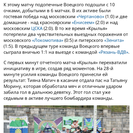
К этому матчу подопечные Воецкого подошли с 10
очками, добытыми в 6 матчах. В их активе были
гостевая победа над московским
«Чертаново»
(1:0) и две
домашние - над красноярским
«Енисеем»
(2:0) и над
московским
ЦСКА
(2:0). В то же время «Крылья»
потерпели два чувствительных выездных поражения от
московского
«Локомотива»
(0:5) и питерского
«Зенита»
(1:5). В предыдущем туре команда Воецкого впервые
сыграла вничью 1:1 на выезде с командой
«Рязань-ВДВ»
.
С первых минут отчетного матча «Крылья» перехватили
инициативу в игре, создав ряд моментов. На 28‑й
минуте усилия команды Воецкого принесли ей
результат: Тияна Матич в касание отдала пас на Татьяну
Морину, которая обработала мяч и отличным ударом
забила гол в дальнюю девятку. Этот гол стал уже
седьмым в активе лучшего бомбардира команды.