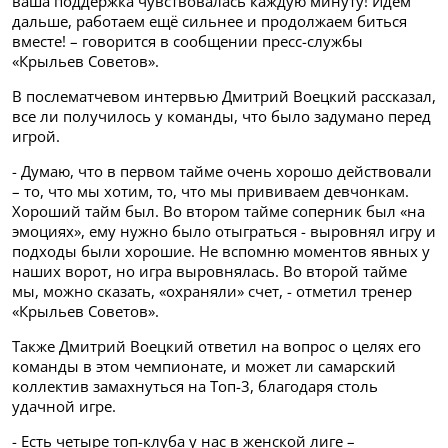
ваша поддержка чувствовалась каждую минуту! Идём
дальше, работаем ещё сильнее и продолжаем биться
вместе! – говорится в сообщении пресс-службы
«Крыльев Советов».
В послематчевом интервью Дмитрий Воецкий рассказал,
все ли получилось у команды, что было задумано перед
игрой.
- Думаю, что в первом тайме очень хорошо действовали
– то, что мы хотим, то, что мы прививаем девчонкам.
Хороший тайм был. Во втором тайме соперник был «на
эмоциях», ему нужно было отыграться - выровнял игру и
подходы были хорошие. Не вспомню моментов явных у
наших ворот, но игра выровнялась. Во второй тайме
мы, можно сказать, «охраняли» счет, - отметил тренер
«Крыльев Советов».
Также Дмитрий Воецкий ответил на вопрос о целях его
команды в этом чемпионате, и может ли самарский
коллектив замахнуться на Топ-3, благодаря столь
удачной игре.
- Есть четыре топ-клуба у нас в женской лиге –