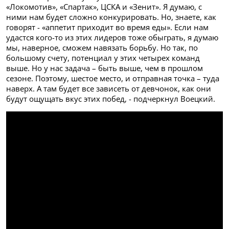
«Локомотив», «Спартак», ЦСКА и «Зенит». Я думаю, с
ними нам будет сложно конкурировать. Но, знаете, как
говорят - «аппетит приходит во время еды». Если нам
удастся кого-то из этих лидеров тоже обыграть, я думаю
мы, наверное, сможем навязать борьбу. Но так, по
большому счету, потенциал у этих четырех команд
выше. Но у нас задача – быть выше, чем в прошлом
сезоне. Поэтому, шестое место, и отправная точка – туда
наверх. А там будет все зависеть от девчонок, как они
будут ощущать вкус этих побед, - подчеркнул Воецкий.