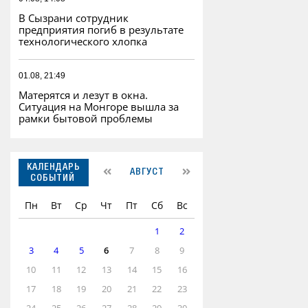
В Сызрани сотрудник
предприятия погиб в результате
технологического хлопка
01.08, 21:49
Матерятся и лезут в окна.
Ситуация на Монгоре вышла за
рамки бытовой проблемы
КАЛЕНДАРЬ
АВГУСТ
СОБЫТИЙ
Пн
Вт
Ср
Чт
Пт
Сб
Вс
1
2
3
4
5
6
7
8
9
10
11
12
13
14
15
16
17
18
19
20
21
22
23