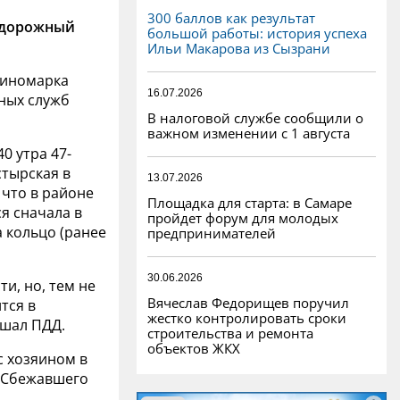
300 баллов как результат
 дорожный
большой работы: история успеха
Ильи Макарова из Сызрани
и иномарка
16.07.2026
ных служб
В налоговой службе сообщили о
важном изменении с 1 августа
40 утра 47-
тырская в
13.07.2026
 что в районе
Площадка для старта: в Самаре
я сначала в
пройдет форум для молодых
а кольцо (ранее
предпринимателей
30.06.2026
и, но, тем не
Вячеслав Федорищев поручил
тся в
жестко контролировать сроки
ушал ПДД.
строительства и ремонта
объектов ЖКХ
с хозяином в
. Сбежавшего