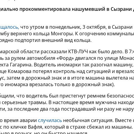
иально прокомментировала нашумевший в Сызрани
щалось,
что утром в понедельник, 3 октября, в Сызран
лумбу верхнего кольца Монгоры. К огорчению коммуналь
рядно подпортил внешний вид кольца.
марской области рассказали КТВ-ЛУЧ как было дело. В
7:
ль за рулем автомобиля
«Форд» двигался по улице
Монас
кта Гагарина. Водитель иномарки так разогнал машину,
це Комарова потерял контроль над ситуацией и врезалс
с, затем в дорожный знак и в итоге машина вылетела н
о иномарка врезалась только в дорожный знак).
щили, что водитель был пристегнут ремнем безопасност
л серьезные травмы. В настоящее время мужчина находи
ти, за последние два года пострадавший
ни разу не нар
во время аварии
случилась
необычная ситуация. Вместе 
с по кличке Вафля, который в страхе сбежал из машины
ыло в розыск, но он быстро нашелся.