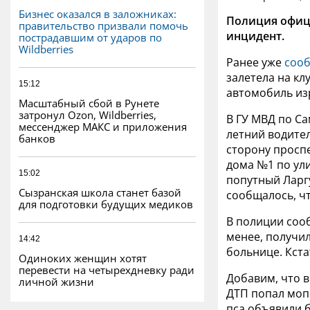
Бизнес оказался в заложниках:
Полиция офиц
правительство призвали помочь
инцидент.
пострадавшим от ударов по
Wildberries
Ранее уже
сооб
залетела на к
15:12
автомобиль из
Масштабный сбой в Рунете
затронул Ozon, Wildberries,
В ГУ МВД по Са
мессенджер МАКС и приложения
летний водите
банков
сторону проспе
дома №1 по ули
15:02
попутный Ларгу
Сызранская школа станет базой
сообщалось, чт
для подготовки будущих медиков
В полиции сооб
менее, получи
14:42
больнице. Кста
Одиноких женщин хотят
перевести на четырехдневку ради
Добавим, что 
личной жизни
ДТП попал моп
пса объявили б