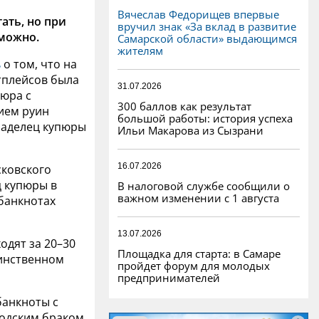
Вячеслав Федорищев впервые
ать, но при
вручил знак «За вклад в развитие
 можно.
Самарской области» выдающимся
жителям
ь
о том, что на
тплейсов была
31.07.2026
пюра с
300 баллов как результат
ием руин
большой работы: история успеха
ладелец купюры
Ильи Макарова из Сызрани
16.07.2026
сковского
 купюры в
В налоговой службе сообщили о
важном изменении с 1 августа
 банкнотах
13.07.2026
одят за 20–30
Площадка для старта: в Самаре
динственном
пройдет форум для молодых
предпринимателей
банкноты с
водским браком