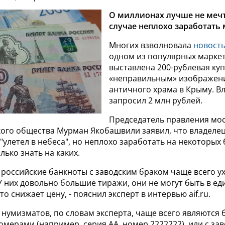
О миллионах лучше не мечт
случае неплохо заработать
Многих взволновала
новост
одном из популярных марке
выставлена 200-рублевая ку
«неправильным» изображен
античного храма в Крыму. В
запросил 2 млн рублей.
Председатель правления мо
ого общества Мурман Якобашвили заявил, что владелец
"улетел в небеса", но неплохо заработать на некоторых
лько знать на каких.
российские банкноты с заводским браком чаще всего ух
У них довольно большие тиражи, они не могут быть в е
то снижает цену, - пояснил эксперт в интервью aif.ru.
нумизматов, по словам эксперта, чаще всего являются 
мерами (например, серия АА, номер 2222222), или с за