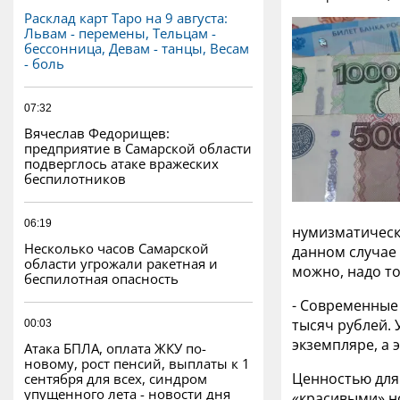
Расклад карт Таро на 9 августа:
Львам - перемены, Тельцам -
бессонница, Девам - танцы, Весам
- боль
07:32
Вячеслав Федорищев:
предприятие в Самарской области
подверглось атаке вражеских
беспилотников
06:19
нумизматическ
Несколько часов Самарской
данном случае 
области угрожали ракетная и
можно, надо то
беспилотная опасность
- Современные 
тысяч рублей. 
00:03
экземпляре, а э
Атака БПЛА, оплата ЖКУ по-
новому, рост пенсий, выплаты к 1
Ценностью для 
сентября для всех, синдром
упущенного лета - новости дня
«красивыми» но