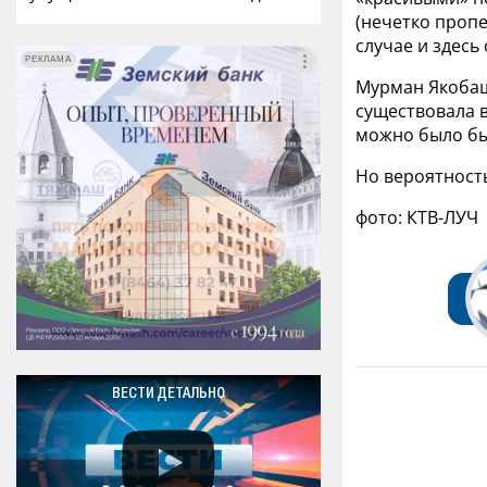
(нечетко проп
случае и здесь
РЕКЛАМА
РЕКЛАМА
Мурман Якобаш
существовала в
можно было бы
Но вероятность
фото: КТВ-ЛУЧ
ВЕСТИ ДЕТАЛЬНО