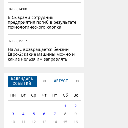
04.08, 14:08
В Сызрани сотрудник
предприятия погиб в результате
технологического хлопка
07.08, 19:17
На АЗС возвращается бензин
Евро‑2: какие машины можно и
какие нельзя им заправлять
КАЛЕНДАРЬ
АВГУСТ
СОБЫТИЙ
Пн
Вт
Ср
Чт
Пт
Сб
Вс
1
2
3
4
5
6
7
8
9
10
11
12
13
14
15
16