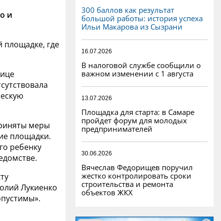
300 баллов как результат
о и
большой работы: история успеха
Ильи Макарова из Сызрани
 площадке, где
16.07.2026
В налоговой службе сообщили о
важном изменении с 1 августа
лице
сутствовала
ческую
13.07.2026
Площадка для старта: в Самаре
пройдет форум для молодых
приняты меры
предпринимателей
ие площадки.
го ребенку
30.06.2026
едомстве.
Вячеслав Федорищев поручил
жестко контролировать сроки
ту
строительства и ремонта
толий Лукиенко
объектов ЖКХ
опустимы».