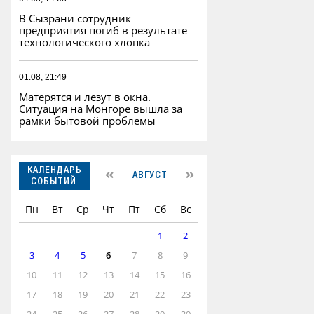
В Сызрани сотрудник
предприятия погиб в результате
технологического хлопка
01.08, 21:49
Матерятся и лезут в окна.
Ситуация на Монгоре вышла за
рамки бытовой проблемы
КАЛЕНДАРЬ
АВГУСТ
СОБЫТИЙ
Пн
Вт
Ср
Чт
Пт
Сб
Вс
1
2
3
4
5
6
7
8
9
10
11
12
13
14
15
16
17
18
19
20
21
22
23