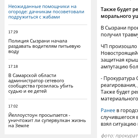
Неожиданные помощники на
Также будет р
огороде: дачникам посоветовали
морального у
подружиться с жабами
В Сызрани прок
17:29
получил травм
Полиция Сызрани начала
раздавать водителям питьевую
ЧП произошло 1
воду
Новостроящейс
защитная крыш
ампутацию бол
17:18
В Самарской области
- Прокуратура 
администратор сетевого
реагирования, 
сообщества грозилась убить
судью и ее детей
Также будет р
материального
17:02
Ранее
в городс
Йеллоустоун просыпается -
случившегося 
уничтожит ли супервулкан жизнь
взял ситуацию 
на Земле
фото: прокура