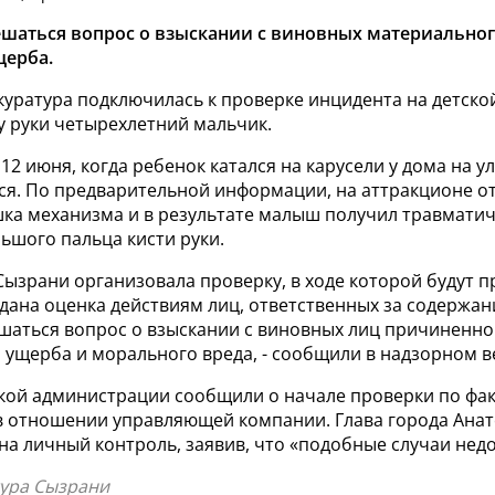
ешаться вопрос о взыскании с виновных материальног
щерба.
уратура подключилась к проверке инцидента на детской
у руки четырехлетний мальчик.
2 июня, когда ребенок катался на карусели у дома на у
я. По предварительной информации, на аттракционе от
ка механизма и в результате малыш получил травмати
ьшого пальца кисти руки.
Сызрани организовала проверку, в ходе которой будут 
дана оценка действиям лиц, ответственных за содержан
ешаться вопрос о взыскании с виновных лиц причиненно
 ущерба и морального вреда, - сообщили в надзорном в
кой администрации сообщили о начале проверки по фак
в отношении управляющей компании. Глава города Ана
на личный контроль, заявив, что «подобные случаи нед
тура Сызрани