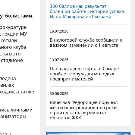
300 баллов как результат
большой работы: история успеха
утболистами.
Ильи Макарова из Сызрани
прокуратуры
16.07.2026
нспекции МУ
В налоговой службе сообщили о
осетили
важном изменении с 1 августа
ьного клуба
сты в это
 стадионе
13.07.2026
Площадка для старта: в Самаре
пройдет форум для молодых
ведена
предпринимателей
авилах
ходам, а также
30.06.2026
Вячеслав Федорищев поручил
жестко контролировать сроки
ились личными
строительства и ремонта
рганизаторы
объектов ЖКХ
ода и