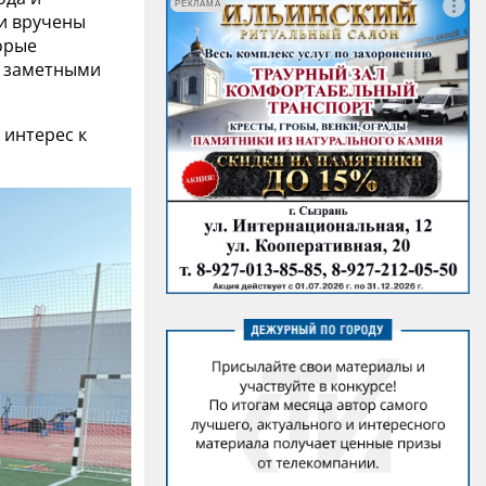
РЕКЛАМА
и вручены
орые
е заметными
 интерес к