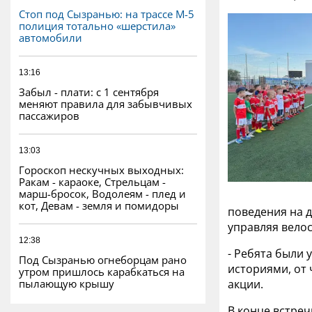
Стоп под Сызранью: на трассе М-5
полиция тотально «шерстила»
автомобили
13:16
Забыл - плати: с 1 сентября
меняют правила для забывчивых
пассажиров
13:03
Гороскоп нескучных выходных:
Ракам - караоке, Стрельцам -
марш-бросок, Водолеям - плед и
кот, Девам - земля и помидоры
поведения на д
управляя вело
12:38
- Ребята были
Под Сызранью огнеборцам рано
историями, от 
утром пришлось карабкаться на
пылающую крышу
акции.
В конце встре