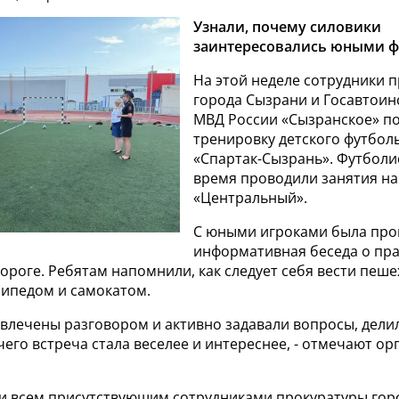
Узнали, почему силовики
заинтересовались юными ф
На этой неделе сотрудники 
города Сызрани и Госавтои
МВД России «Сызранское» п
тренировку детского футбол
«Спартак-Сызрань». Футболи
время проводили занятия на
«Центральный».
С юными игроками была про
информативная беседа о пр
ороге. Ребятам напомнили, как следует себя вести пеше
сипедом и самокатом.
 увлечены разговором и активно задавали вопросы, дел
чего встреча стала веселее и интереснее, - отмечают о
чи всем присутствующим сотрудниками прокуратуры гор