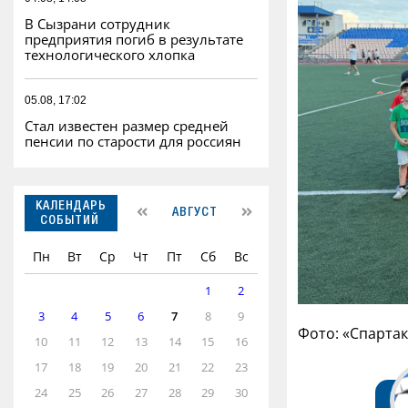
В Сызрани сотрудник
предприятия погиб в результате
технологического хлопка
05.08, 17:02
Стал известен размер средней
пенсии по старости для россиян
КАЛЕНДАРЬ
АВГУСТ
СОБЫТИЙ
Пн
Вт
Ср
Чт
Пт
Сб
Вс
1
2
3
4
5
6
7
8
9
Фото: «Спарта
10
11
12
13
14
15
16
17
18
19
20
21
22
23
24
25
26
27
28
29
30