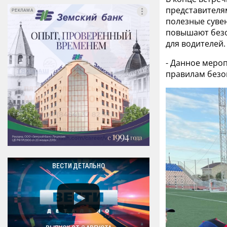
представителя
РЕКЛАМА
РЕКЛАМА
полезные суве
повышают безо
для водителей.
- Данное мероп
правилам безо
ВЕСТИ ДЕТАЛЬНО