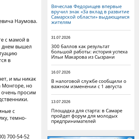
Вячеслав Федорищев впервые
вручил знак «За вклад в развитие
Самарской области» выдающимся
евича Наумова.
жителям
31.07.2026
е с мамой в
300 баллов как результат
е днем вышел
большой работы: история успеха
туацию
Ильи Макарова из Сызрани
ся в
16.07.2026
нет, и мы никак
В налоговой службе сообщили о
а Монгоре, но
важном изменении с 1 августа
ы очень просим
дственники.
13.07.2026
Площадка для старта: в Самаре
мные с
пройдет форум для молодых
ку, темно-
предпринимателей
0) 700-54-52