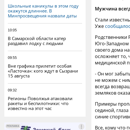
Школьные каникулы в этом году
Мужчина всег
окажутся длиннее. В
Минпросвещения назвали даты
Стали известн
Уже
сообщалос
10:05
Родственники Р
В Самарской области катер
раздавил лодку с людьми
Юго-Западном 
своего дома н
осложняет то, 
09:55
медицинской 
Вне графика прилетит особая
«Ласточка»: кого ждут в Сызрани
- Он мог забыть
15 августа
не можем с ним
всегда возвращ
09:32
земляков оказ
Регионы Поволжья атаковали
ракеты и беспилотники: что
Примеры пропа
известно на этот час
сединой, глаза
синие спортивн
Все, кому что-
РЕКЛАМА
РЕКЛАМА