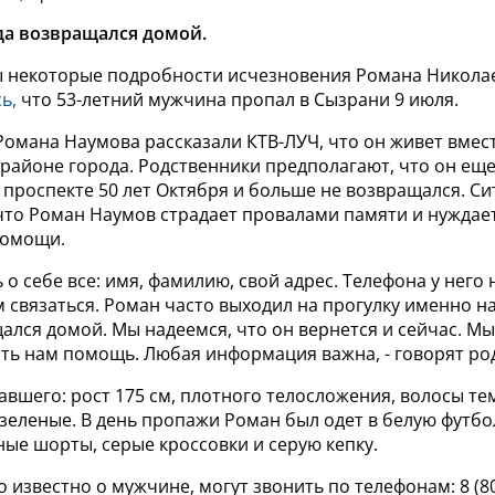
да возвращался домой.
ы некоторые подробности исчезновения Романа Никола
ь,
что 53-летний мужчина пропал в Сызрани 9 июля.
омана Наумова рассказали КТВ-ЛУЧ, что он живет вмест
районе города. Родственники предполагают, что он ещ
а проспекте
50 лет Октября и больше не возвращался.
Си
что Роман Наумов страдает провалами памяти и нуждает
помощи.
 о себе все: имя, фамилию, свой адрес. Телефона у него 
 связаться. Роман часто выходил на прогулку именно н
ался домой. Мы надеемся, что он вернется и сейчас. М
ать нам помощь. Любая информация важна, -
говорят ро
вшего: рост 175 см, плотного телосложения, волосы те
 зеленые.
В день пропажи Роман был одет в белую футбол
ые шорты, серые кроссовки и серую кепку.
то известно о мужчине, могут звонить по телефонам: 8 (80