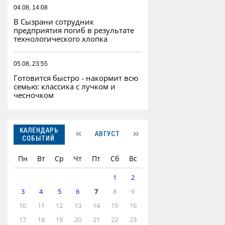
04.08, 14:08
В Сызрани сотрудник
предприятия погиб в результате
технологического хлопка
05.08, 23:55
Готовится быстро - накормит всю
семью: классика с лучком и
чесночком
КАЛЕНДАРЬ
АВГУСТ
СОБЫТИЙ
Пн
Вт
Ср
Чт
Пт
Сб
Вс
1
2
3
4
5
6
7
8
9
10
11
12
13
14
15
16
17
18
19
20
21
22
23