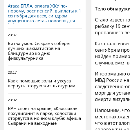
Атака БПЛА, оплата ЖКУ по-
Тело обнаружи
новому, рост пенсий, выплаты к 1
сентября для всех, синдром
Стало известно
упущенного лета - новости дня
рыбалку 19 се
пропавшего ве
23:37
Битва умов: Сызрань соберет
Как стало изве
лучших шахматистов на
сентября в про
блицтурнир ко дню
найден пример
физкультурника
случившемся в
23:17
Информацию о 
МВД России на
Как с помощью золы и уксуса
вернуть вторую жизнь огурцам
следственно-о
морг для устан
смерти визуал
23:02
ВАН споет на крыше, «Классика»
Напомним, что 
похулиганит в парке, холостяки
местонахожден
оторвутся в ночном клубе: афиша
что в этот зло
Сызрани на выходные
дороге к т.н. 