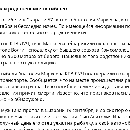
ли родственники погибшего.
 о гибели в Сызрани 57-летнего Анатолия Маркеева, ко
нтября и бесследно исчез. По имеющейся информации п
ли самостоятельно его родственники.
стно КТВ-ЛУЧ, тело Маркеева обнаружили около шести ч
токе Волги неподалеку от бывшего совхоза Комсомолец
но в 300 метрах от берега. Нашедшие тело родственник
 транспортную полицию.
гибели Анатолия Маркеева КТВ-ЛУЧ подтвердили в сыз
 транспорте. Сообщается, что на месте происшествия р
перативная группа. Тело погибшего мужчины доставили
овления причин смерти. Известно, что признаков наси
ьно не обнаружено.
мужчина пропал в Сызрани 19 сентября, и до сих пор о 
ии не было никакой информации. Сын Анатолия Иванови
получный день его отец уехал на рыбалку, а свой автомо
«острову любви». Позднее на месте рыбалки нашли одну т