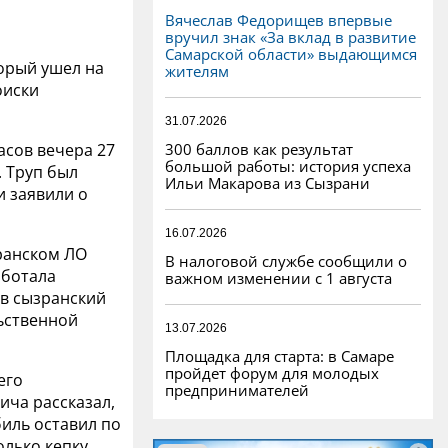
Вячеслав Федорищев впервые
вручил знак «За вклад в развитие
Самарской области» выдающимся
торый ушел на
жителям
оиски
31.07.2026
300 баллов как результат
асов вечера 27
большой работы: история успеха
. Труп был
Ильи Макарова из Сызрани
и заявили о
16.07.2026
ранском ЛО
В налоговой службе сообщили о
аботала
важном изменении с 1 августа
 в сызранский
льственной
13.07.2026
Площадка для старта: в Самаре
пройдет форум для молодых
его
предпринимателей
ча рассказал,
биль оставил по
олько кепку.