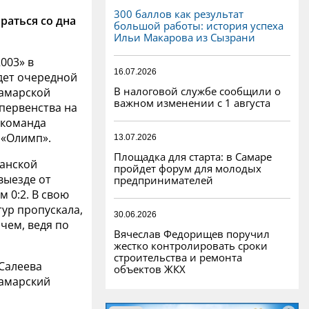
300 баллов как результат
раться со дна
большой работы: история успеха
Ильи Макарова из Сызрани
003» в
16.07.2026
едет очередной
В налоговой службе сообщили о
Самарской
важном изменении с 1 августа
 первенства на
 команда
 «Олимп».
13.07.2026
Площадка для старта: в Самаре
анской
пройдет форум для молодых
выезде от
предпринимателей
 0:2. В свою
ур пропускала,
30.06.2026
чем, ведя по
Вячеслав Федорищев поручил
жестко контролировать сроки
строительства и ремонта
 Салеева
объектов ЖКХ
Самарский