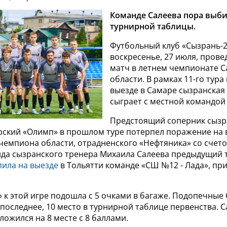
Команде Салеева пора выби
турнирной таблицы.
Футбольный клуб «Сызрань-2
воскресенье, 27 июля, пров
матч в летнем чемпионате 
области. В рамках 11-го тура
выезде в Самаре сызранская
сыграет с местной командой
Предстоящий соперник сызр
рский «Олимп» в прошлом туре потерпел поражение на 
емпиона области, отрадненского «Нефтяника» со счетом
нда сызранского тренера Михаила Салеева предыдущий т
пила на выезде
в Тольятти команде «СШ №12 - Лада», при
 к этой игре подошла с 5 очками в багаже. Подопечные
последнее, 10 место в турнирной таблице первенства. 
ожился на 8 месте с 8 баллами.