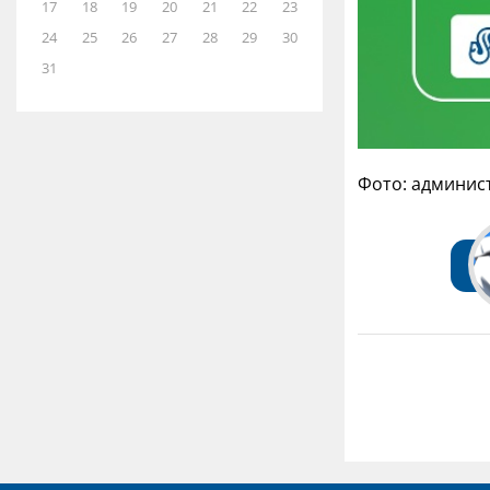
17
18
19
20
21
22
23
24
25
26
27
28
29
30
31
Фото: админис