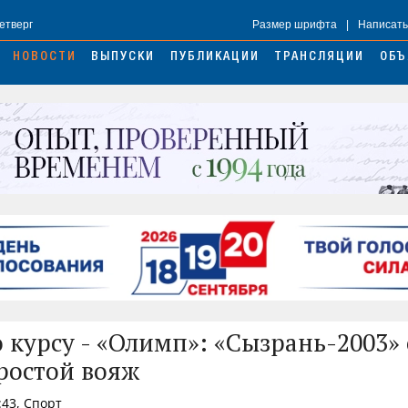
Четверг
Размер шрифта
|
Написать
НОВОСТИ
ВЫПУСКИ
ПУБЛИКАЦИИ
ТРАНСЛЯЦИИ
ОБЪ
 курсу - «Олимп»: «Сызрань-2003» 
ростой вояж
:43, Спорт