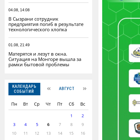
04.08, 14:08
В Сызрани сотрудник
предприятия погиб в результате
технологического хлопка
01.08, 21:49
Матерятся и лезут в окна.
Ситуация на Монгоре вышла за
рамки бытовой проблемы
КАЛЕНДАРЬ
АВГУСТ
СОБЫТИЙ
Пн
Вт
Ср
Чт
Пт
Сб
Вс
1
2
3
4
5
6
7
8
9
10
11
12
13
14
15
16