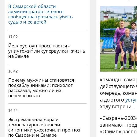
В Самарской области
администратор сетевого
сообщества грозилась убить
судью и ее детей
17:02
Йеллоустоун просыпается -
уничтожит ли супервулкан жизнь
на Земле
16:42
команды, сама
Почему мужчины становятся
подкаблучниками: психолог
действующего ч
рассказал, можно ли их
очередь, кома
перевоспитать
а до этого
усту
ходу встречи.
16:24
«Сызрань-2003»
Экстремальная жара и
температурные качели:
занимают пред
синоптики ужесточили прогноз
«Олимп» распол
по Сызрани и Самаре