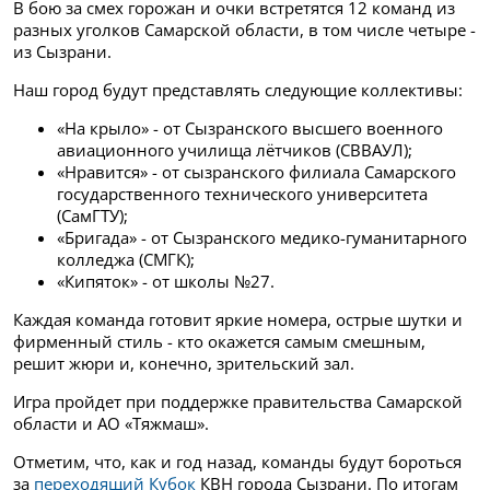
В бою за смех горожан и очки встретятся 12 команд из
разных уголков Самарской области, в том числе четыре -
из Сызрани.
Наш город будут представлять следующие коллективы:
«На крыло» - от Сызранского высшего военного
авиационного училища лётчиков (СВВАУЛ);
«Нравится» - от сызранского филиала Самарского
государственного технического университета
(СамГТУ);
«Бригада» - от Сызранского медико-гуманитарного
колледжа (СМГК);
«Кипяток» - от школы №27.
Каждая команда готовит яркие номера, острые шутки и
фирменный стиль - кто окажется самым смешным,
решит жюри и, конечно, зрительский зал.
Игра пройдет при поддержке правительства Самарской
области и АО «Тяжмаш».
Отметим, что, как и год назад, команды будут бороться
за
переходящий Кубок
КВН города Сызрани. По итогам