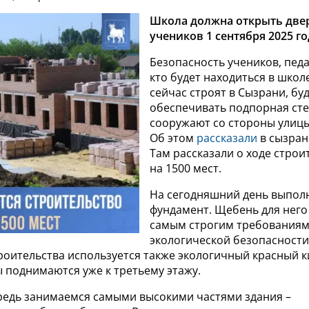
Школа должна открыть две
учеников 1 сентября 2025 го
Безопасность учеников, педа
кто будет находиться в школ
сейчас строят в Сызрани, бу
обеспечивать подпорная сте
сооружают со стороны улицы
Об этом
рассказали
в сызран
Там рассказали о ходе стро
на 1500 мест.
На сегодняшний день выпол
фундамент. Щебень для него
самым строгим требования
экологической безопасности
троительства используется также экологичный красный 
 поднимаются уже к третьему этажу.
ередь занимаемся самыми высокими частями здания –