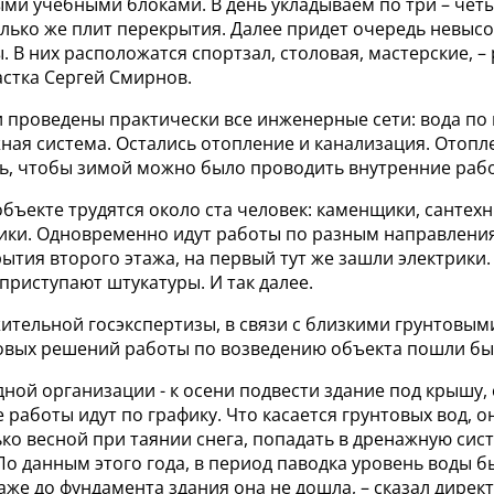
ми учебными блоками. В день укладываем по три – чет
лько же плит перекрытия. Далее придет очередь невысо
 В них расположатся спортзал, столовая, мастерские, – р
астка Сергей Смирнов.
 проведены практически все инженерные сети: вода по 
ная система. Остались отопление и канализация. Отопле
ь, чтобы зимой можно было проводить внутренние раб
бъекте трудятся около ста человек: каменщики, сантехн
ки. Одновременно идут работы по разным направления
ытия второго этажа, на первый тут же зашли электрики
 приступают штукатуры. И так далее.
тельной госэкспертизы, в связи с близкими грунтовым
овых решений работы по возведению объекта пошли бы
дной организации - к осени подвести здание под крышу,
е работы идут по графику. Что касается грунтовых вод, о
ко весной при таянии снега, попадать в дренажную сист
По данным этого года, в период паводка уровень воды б
же до фундамента здания она не дошла, – сказал дирек