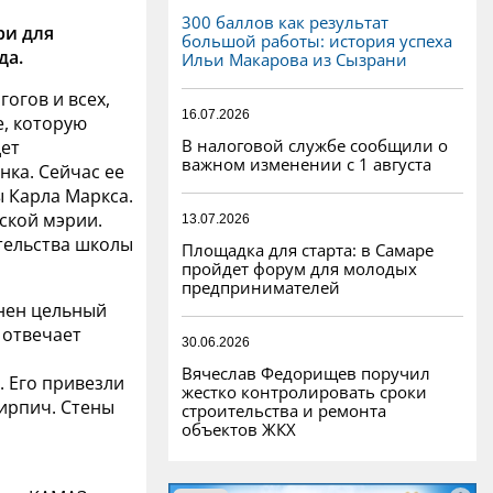
300 баллов как результат
ри для
большой работы: история успеха
да.
Ильи Макарова из Сызрани
гогов и всех,
16.07.2026
е, которую
В налоговой службе сообщили о
дет
важном изменении с 1 августа
нка. Сейчас ее
 Карла Маркса.
ской мэрии.
13.07.2026
ительства школы
Площадка для старта: в Самаре
пройдет форум для молодых
предпринимателей
нен цельный
 отвечает
30.06.2026
м
Вячеслав Федорищев поручил
. Его привезли
жестко контролировать сроки
кирпич. Стены
строительства и ремонта
объектов ЖКХ