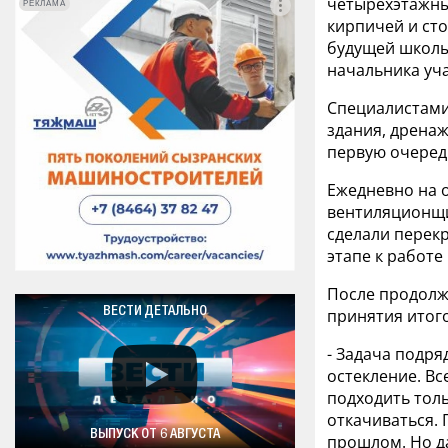
четырехэтажны
РЕКЛАМА
РЕКЛАМА
кирпичей и сто
будущей школы.
начальника уч
Специалистами
здания, дренаж
первую очеред
Ежедневно на о
вентиляционщи
сделали перекр
этапе к работе
После продолжи
ВЕСТИ ДЕТАЛЬНО
принятия итог
- Задача подря
остекление. Вс
подходить толь
откачиваться. 
ВЫПУСК ОТ 6 АВГУСТА
прошлом. Но да