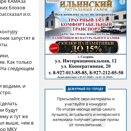
ыре КАМАЗа
РЕКЛАМА
ких блоков
ассказал и.о.
контуру
ние запустят в
оты.
ики,
м. Как только
. На следующем
и водами, и
стро.
 сделать
ни будут
ему и тут же
ыл выше, чем в
тор МКУ