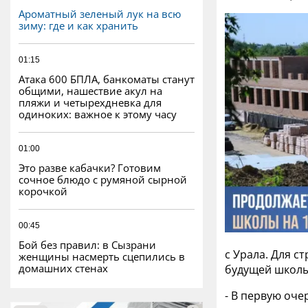
Ароматный зеленый лук на всю
зиму: где и как хранить
01:15
Атака 600 БПЛА, банкоматы станут
общими, нашествие акул на
пляжи и четырехдневка для
одиноких: важное к этому часу
01:00
Это разве кабачки? Готовим
сочное блюдо с румяной сырной
корочкой
00:45
Бой без правил: в Сызрани
с Урала. Для с
женщины насмерть сцепились в
домашних стенах
будущей школы
- В первую оч