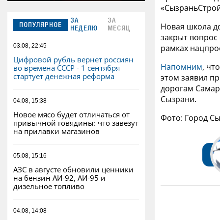
«СызраньСтрой
ЗА
ЗА
Новая школа до
ПОПУЛЯРНОЕ
НЕДЕЛЮ
МЕСЯЦ
закрыт вопрос
03.08, 22:45
рамках нацпро
Цифровой рубль вернет россиян
Напомним
, чт
во времена СССР - 1 сентября
стартует денежная реформа
этом заявил п
дорогам Самар
Сызрани.
04.08, 15:38
Новое мясо будет отличаться от
Фото: Город С
привычной говядины: что завезут
на прилавки магазинов
05.08, 15:16
АЗС в августе обновили ценники
на бензин АИ-92, АИ-95 и
дизельное топливо
04.08, 14:08