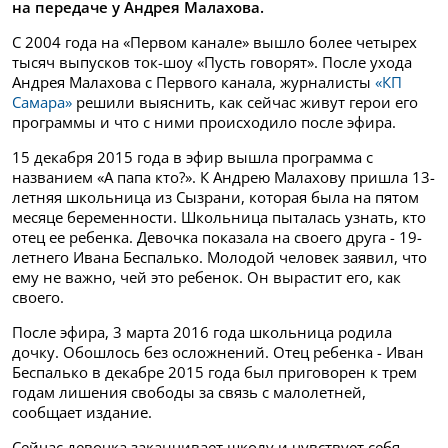
на передаче у Андрея Малахова.
С 2004 года на «Первом канале» вышло более четырех
тысяч выпусков ток-шоу «Пусть говорят». После ухода
Андрея Малахова с Первого канала, журналисты
«КП
Самара»
решили выяснить, как сейчас живут герои его
программы и что с ними происходило после эфира.
15 декабря 2015 года в эфир вышла программа с
названием «А папа кто?». К Андрею Малахову пришла 13-
летняя школьница из Сызрани, которая была на пятом
месяце беременности. Школьница пыталась узнать, кто
отец ее ребенка. Девочка показала на своего друга - 19-
летнего Ивана Беспалько. Молодой человек заявил, что
ему не важно, чей это ребенок. Он вырастит его, как
своего.
После эфира, 3 марта 2016 года школьница родила
дочку. Обошлось без осложнений. Отец ребенка - Иван
Беспалько в декабре 2015 года был приговорен к трем
годам лишения свободы за связь с малолетней,
сообщает издание.
Сейчас девочка заканчивает школу и чувствует себя