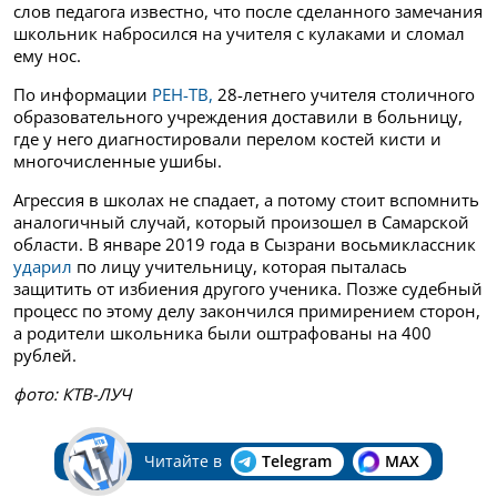
слов педагога известно, что п
осле сделанного замечания
школьник набросился на учителя с кулаками и
сломал
ему нос.
По информации
РЕН-ТВ,
28-летнего учителя
столичного
образовательного учреждения доставили в больницу,
где у него диагностировали перелом костей кисти и
многочисленные ушибы.
Агрессия в школах не спадает, а потому стоит вспомнить
аналогичный случай, который произошел в Самарской
области. В январе 2019 года в Сызрани восьмиклассник
ударил
по лицу учительницу, которая пыталась
защитить от избиения другого ученика. Позже судебный
процесс по этому делу закончился примирением сторон,
а родители школьника были оштрафованы на 400
рублей.
фото: КТВ-ЛУЧ
Читайте в
Telegram
MAX