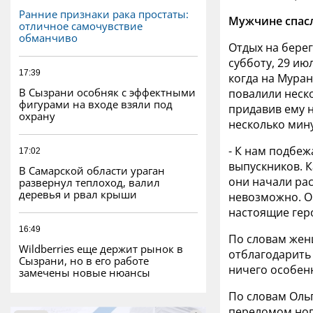
Ранние признаки рака простаты:
Мужчине спас
отличное самочувствие
обманчиво
Отдых на берег
субботу, 29 ию
17:39
когда на Мура
В Сызрани особняк с эффектными
повалили неско
фигурами на входе взяли под
придавив ему н
охрану
несколько мин
- К нам подбеж
17:02
выпускников. К
В Самарской области ураган
они начали рас
развернул теплоход, валил
деревья и рвал крыши
невозможно. О
настоящие геро
16:49
По словам жен
Wildberries еще держит рынок в
отблагодарить 
Сызрани, но в его работе
ничего особенн
замечены новые нюансы
По словам Ольг
переломом ноги