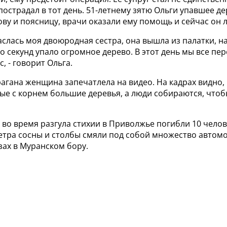
пострадал в тот день. 51-летнему зятю Ольги упавшее д
ву и поясницу, врачи оказали ему помощь и сейчас он 
аслась моя двоюродная сестра, она вышла из палатки, н
о секунд упало огромное дерево. В этот день мы все пе
, - говорит Ольга.
агана женщина запечатлела на видео. На кадрах видно, 
ые с корнем большие деревья, а люди собираются, что
о во время разгула стихии в Приволжье погибли 10 чело
етра сосны и столбы смяли под собой множество автомо
зах в Муранском бору.