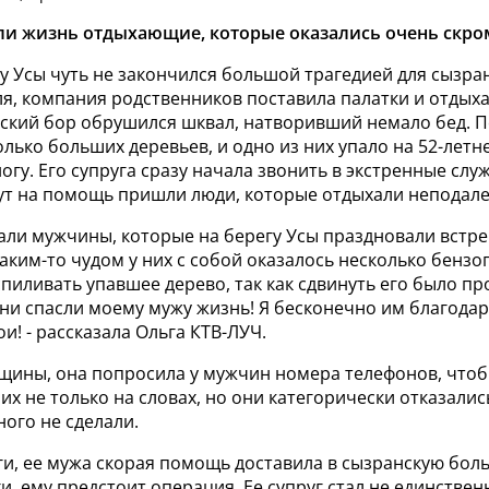
ли жизнь отдыхающие, которые оказались очень скр
у Усы чуть не закончился большой трагедией для сызран
ля, компания родственников поставила палатки и отдыха
нский бор обрушился шквал, натворивший немало бед. 
лько больших деревьев, и одно из них упало на 52-летн
огу. Его супруга сразу начала звонить в экстренные слу
ут на помощь пришли люди, которые отдыхали неподале
али мужчины, которые на берегу Усы праздновали встре
аким-то чудом у них с собой оказалось несколько бенз
пиливать упавшее дерево, так как сдвинуть его было пр
ни спасли моему мужу жизнь! Я бесконечно им благодар
и! - рассказала Ольга КТВ-ЛУЧ.
щины, она попросила у мужчин номера телефонов, что
их не только на словах, но они категорически отказались
ого не сделали.
и, ее мужа скорая помощь доставила в сызранскую боль
, ему предстоит операция. Ее супруг стал не единствен