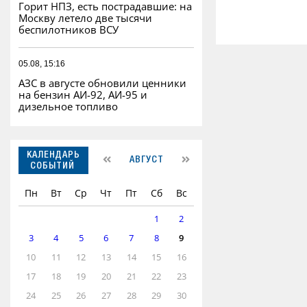
Горит НПЗ, есть пострадавшие: на
Москву летело две тысячи
беспилотников ВСУ
05.08, 15:16
АЗС в августе обновили ценники
на бензин АИ-92, АИ-95 и
дизельное топливо
КАЛЕНДАРЬ
АВГУСТ
СОБЫТИЙ
Пн
Вт
Ср
Чт
Пт
Сб
Вс
1
2
3
4
5
6
7
8
9
10
11
12
13
14
15
16
17
18
19
20
21
22
23
24
25
26
27
28
29
30