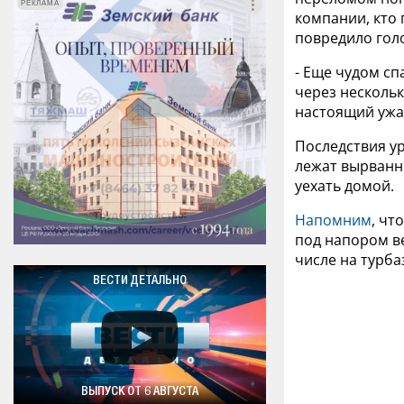
РЕКЛАМА
РЕКЛАМА
компании, кто 
повредило голо
- Еще чудом сп
через нескольк
настоящий ужас
Последствия ур
лежат вырванн
уехать домой.
Напомним
, чт
под напором в
числе на турба
ВЕСТИ ДЕТАЛЬНО
ВЫПУСК ОТ 6 АВГУСТА