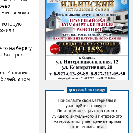
РЕКЛАМА
ерево
лечится дома.
а которую
режили
что на берегу
бы быстрее
век. Упавшие
билей, в том