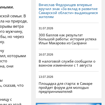
Вячеслав Федорищев впервые
омными.
вручил знак «За вклад в развитие
Самарской области» выдающимся
ской семьи. В
жителям
ла на природе,
Порывы ветра
31.07.2026
его мужчину,
300 баллов как результат
жбы, но через
большой работы: история успеха
ку.
Ильи Макарова из Сызрани
чу
16.07.2026
опил, которыми
осто
В налоговой службе сообщили о
важном изменении с 1 августа
на, они
13.07.2026
бы
Площадка для старта: в Самаре
, сказав, что
пройдет форум для молодых
предпринимателей
ницу с
ным из этой