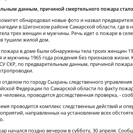
льным данным, причиной смертельного пожара стало
комитет обнародовал новые фото и назвал предварите
агедии в Шигонском районе Самарской области, где в н
ела трех женщин и мужчины. Речь идет о пожаре в селе
ов тушили жилой дом.
 пожара в доме были обнаружены тела троих женщин 193
я и мужчины 1965 года рождения без признаков жизни. 
СУ СКР, по предварительным данным, причиной пожара
ктропроводки.
м отделом по городу Сызрань следственного управления
ийской Федерации по Самарской области по факту пожар
 человека, проводится доследственная проверка, - соо
ремя проводится комплекс следственных действий и опе
оприятий, направленных на установление всех обстоят
о.
ар начался поздно вечером в субботу, 30 апреля. Сооб