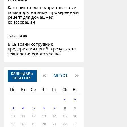
Как приготовить маринованные
помидоры на зиму: проверенный
рецепт для домашней
консервации
04.08, 14:08
В Сызрани сотрудник
предприятия погиб в результате
технологического хлопка
КАЛЕНДАРЬ
АВГУСТ
СОБЫТИЙ
Пн
Вт
Ср
Чт
Пт
Сб
Вс
1
2
3
4
5
6
7
8
9
10
11
12
13
14
15
16
17
18
19
20
21
22
23