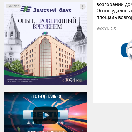
возгорании дом
РЕКЛАМА
РЕКЛАМА
Огонь удалось 
площадь возго
фото: СК
ВЕСТИ ДЕТАЛЬНО