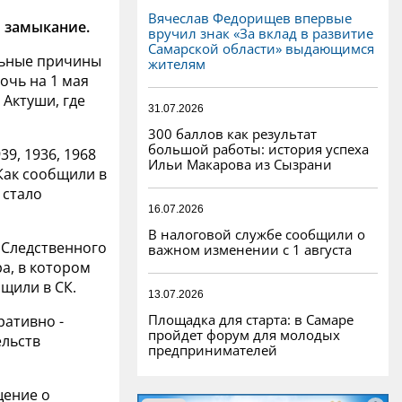
Вячеслав Федорищев впервые
 замыкание.
вручил знак «За вклад в развитие
Самарской области» выдающимся
льные причины
жителям
очь на 1 мая
 Актуши, где
31.07.2026
300 баллов как результат
большой работы: история успеха
9, 1936, 1968
Ильи Макарова из Сызрани
Как сообщили в
 стало
16.07.2026
В налоговой службе сообщили о
 Следственного
важном изменении с 1 августа
а, в котором
бщили в СК.
13.07.2026
Площадка для старта: в Самаре
ративно -
пройдет форум для молодых
ельств
предпринимателей
щение о