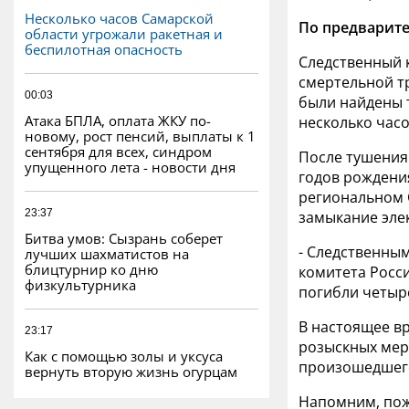
Несколько часов Самарской
По предварите
области угрожали ракетная и
беспилотная опасность
Следственный 
смертельной тр
00:03
были найдены т
Атака БПЛА, оплата ЖКУ по-
несколько час
новому, рост пенсий, выплаты к 1
сентября для всех, синдром
После тушения
упущенного лета - новости дня
годов рождени
региональном 
23:37
замыкание эле
Битва умов: Сызрань соберет
- Следственны
лучших шахматистов на
блицтурнир ко дню
комитета Росс
физкультурника
погибли четыре
В настоящее в
23:17
розыскных мер
Как с помощью золы и уксуса
произошедшег
вернуть вторую жизнь огурцам
Напомним, пож