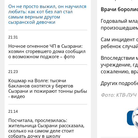
Он не просто выжил, он научился
Врачи боролис
любить: как кот без лап стал
самым верным другом
Годовалый млад
сызранской девочки
произошедшем
21:31
Сам инцидент 
Ночное огненное ЧП в Сызрани:
ребенок случай
хозяин сгоревшего дома сообщил
о возможном поджоге – фото
Впоследствии 
учреждение, гд
сожалению, вра
21:23
Кошмар на Волге: тысячи
Других подроб
бакланов охотятся у берегов
Сызрани и пожирают тонны рыбы
Фото: КТВ-ЛУЧ
- видео
21:14
Посчитала, прослезилась:
жительница Сызрани рассказала,
сколько на самом деле стоит
собрать дочку в школу