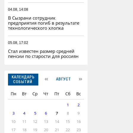
04.08, 14:08
В Сызрани сотрудник
предприятия погиб в результате
технологического хлопка
05.08, 17:02
Стал известен размер средней
пенсии по старости для россиян
КАЛЕНДАРЬ
АВГУСТ
СОБЫТИЙ
Пн
Вт
Ср
Чт
Пт
Сб
Вс
1
2
3
4
5
6
7
8
9
10
11
12
13
14
15
16
17
18
19
20
21
22
23