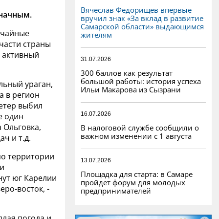
Вячеслав Федорищев впервые
значным.
вручил знак «За вклад в развитие
Самарской области» выдающимся
ычайные
жителям
 части страны
 активный
31.07.2026
300 баллов как результат
большой работы: история успеха
льный ураган,
Ильи Макарова из Сызрани
а в регион
етер выбил
16.07.2026
е один
 Ольговка,
В налоговой службе сообщили о
важном изменении с 1 августа
ч и т.д.
 по территории
13.07.2026
ки
Площадка для старта: в Самаре
нут юг Карелии
пройдет форум для молодых
еро-восток, -
предпринимателей
лая погода и