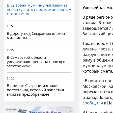
В Сызрани мужчину наказали за
Уже сейчас мо
попытку стать профессиональным
фотографом
В ряде регион
холода. Вторая
15:55
завершается л
В дорогу под Сызранью вложат
балканский ци
миллионы
Так, вечером 1
ливень, гроза
15:27
разрушения и 
В Самарской области
раму в общежит
увеличивают цены на проезд в
мужчина умер 
электричках
который сметал
15:12
- В ночь на по
В приюте Сызрани изгнали
Московской, Ка
постояльца, который заплатил
переместятся в
злом за предобрейшее
и запад Волого
сообщили
в Це
РЕКЛАМА
РЕКЛАМА
В Самарской о