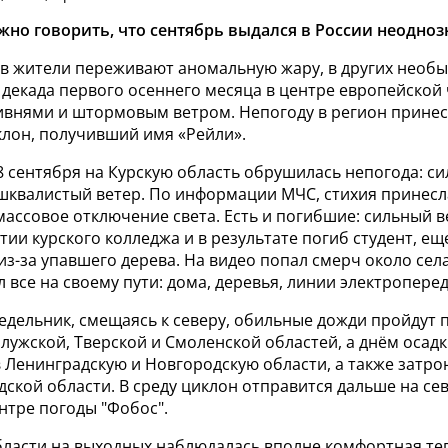
жно говорить, что сентябрь выдался в России неодно
ов жители переживают аномальную жару, в других необ
 декада первого осеннего месяца в центре европейской
ивнями и штормовым ветром. Непогоду в регион принес
клон, получивший имя «Рейли».
8 сентября на Курскую область обрушилась непогода: си
, шквалистый ветер. По информации МЧС,
стихия принесл
массовое отключение света. Есть и погибшие:
сильный в
ии курского колледжа и в результате погиб студент, е
щ
из-за упавшего дерева.
На видео попал смерч около села
 все на своему пути: дома, деревья, линии электропереда
недельник, смещаясь к северу, обильные дожди пройдут
лужской, Тверской и Смоленской областей, а днём осад
 Ленинградскую и Новгородскую области, а также затро
дской области. В среду циклон отправится дальше на сев
нтре погоды "Фобос".
бласти на выходных наблюдалась вполне комфортная теп