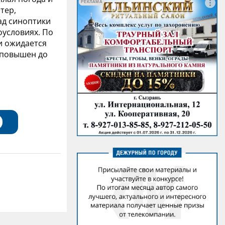
РЕКЛАМА
тер,
ад синоптики
условиях. По
и ожидается
е повышен до