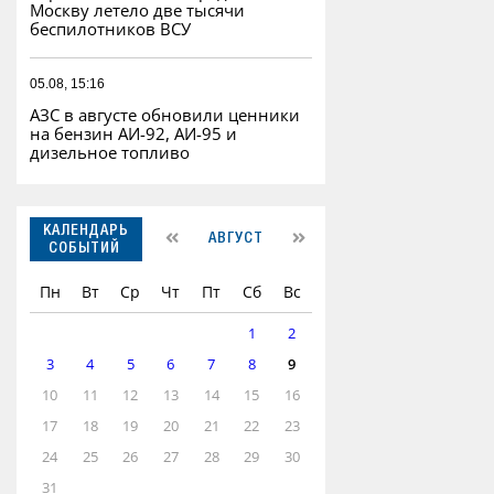
Москву летело две тысячи
беспилотников ВСУ
05.08, 15:16
АЗС в августе обновили ценники
на бензин АИ-92, АИ-95 и
дизельное топливо
КАЛЕНДАРЬ
АВГУСТ
СОБЫТИЙ
Пн
Вт
Ср
Чт
Пт
Сб
Вс
1
2
3
4
5
6
7
8
9
10
11
12
13
14
15
16
17
18
19
20
21
22
23
24
25
26
27
28
29
30
31