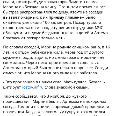
спали, но их разбудил запах гари. Заметив пламя,
Марина выбежала на улицу. Огонь тем временем все
быстрее распространялся по дому. Кто-то из соседей
вызвал пожарных, к их приезду пламенем было
охвачено уже около 100 кв. метров. Пожар тушили
около трех часов и в ходе тушения сотрудники МЧС
обнаружили в доме бездыханные тела детей и Артема.
Спаслась от пожара только мать.
По словам соседей, Марина родила слишком рано, в 16
лет, и с отцом ребенка не жила. Через год от другого
мужчины родила дочь, но с ним тоже отношения не
сложились. Через некоторое время она сошлась с
Артемом, который был значительно старше ее. Соседи
отмечают, что Марина много пила и не работала.
- Это произошло в нашем селе. Мать гуляла, бухала, -
цитирует
rostov.aif.ru
слова знакомой семьи.
Также сообщается, что 3 ноября, до жуткого
происшествия, Марина была с Артемом на похоронах
соседа. Там они выпили, а приехав домой продолжили
возлияния. Когда же алкоголь у супругов закончился,