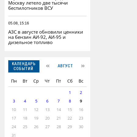
Москву летело две тысячи
беспилотников ВСУ
05.08, 15:16
АЗС в августе обновили ценники
на бензин АИ-92, АИ-95 и
дизельное топливо
КАЛЕНДАРЬ
АВГУСТ
СОБЫТИЙ
Пн
Вт
Ср
Чт
Пт
Сб
Вс
1
2
3
4
5
6
7
8
9
10
11
12
13
14
15
16
17
18
19
20
21
22
23
24
25
26
27
28
29
30
31