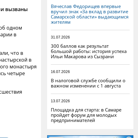
Вячеслав Федорищев впервые
ли вызваны
вручил знак «За вклад в развитие
Самарской области» выдающимся
жителям
об одном
арии в
31.07.2026
300 баллов как результат
большой работы: история успеха
али, что в
Ильи Макарова из Сызрани
онастырской в
кого монастыря
16.07.2026
ись четыре
В налоговой службе сообщили о
важном изменении с 1 августа
исшествия
13.07.2026
Площадка для старта: в Самаре
пройдет форум для молодых
предпринимателей