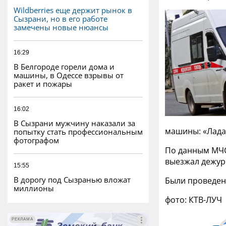
Wildberries еще держит рынок в
Сызрани, но в его работе
замечены новые нюансы
16:29
В Белгороде горели дома и
машины, в Одессе взрывы от
ракет и пожары
16:02
В Сызрани мужчину наказали за
машины: «Лада-
попытку стать профессиональным
фотографом
По данным МЧС
выезжал дежур
15:55
В дорогу под Сызранью вложат
Были проведен
миллионы
фото: КТВ-ЛУЧ
РЕКЛАМА
РЕКЛАМА