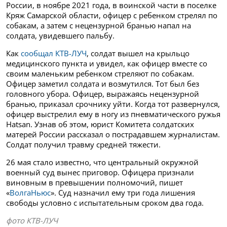
России, в ноябре 2021 года, в воинской части в поселке
Кряж Самарской области, офицер с ребенком стрелял по
собакам, а затем с нецензурной бранью напал на
солдата, увидевшего пальбу.
Как
сообщал КТВ-ЛУЧ
, солдат вышел на крыльцо
медицинского пункта и увидел, как офицер вместе со
своим маленьким ребенком стреляют по собакам.
Офицер заметил солдата и возмутился. Тот был без
головного убора. Офицер, выражаясь нецензурной
бранью, приказал срочнику уйти. Когда тот развернулся,
офицер выстрелил ему в ногу из пневматического ружья
Hatsan. Узнав об этом, юрист Комитета солдатских
матерей России рассказал о пострадавшем журналистам.
Солдат получил травму средней тяжести.
26 мая стало известно, что центральный окружной
военный суд вынес приговор. Офицера признали
виновным в превышении полномочий, пишет
«
ВолгаНьюс
». Суд назначил ему три года лишения
свободы условно с испытательным сроком два года.
фото КТВ-ЛУЧ