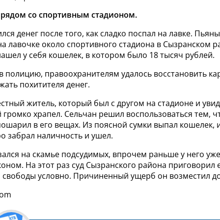
 рядом со спортивным стадионом.
ся денег после того, как сладко поспал на лавке. Пьян
на лавочке около спортивного стадиона в Сызранском р
нашел у себя кошелек, в котором было 18 тысяч рублей.
в полицию, правоохранителям удалось восстановить ка
жать похитителя денег.
стный житель, который был с другом на стадионе и увид
 громко храпел. Сельчан решил воспользоваться тем, ч
пошарил в его вещах. Из поясной сумки выпал кошелек, 
о забрал наличность и ушел.
зался на скамье подсудимых, впрочем раньше у него уж
оном. На этот раз суд Сызранского района приговорил е
 свободы условно. Причиненный ущерб он возместил д
com