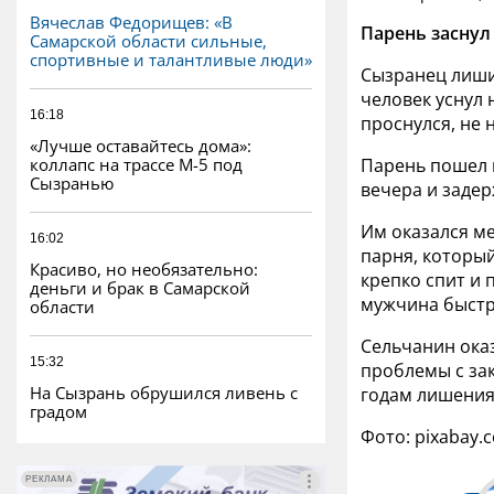
Вячеслав Федорищев: «В
Парень заснул
Самарской области сильные,
спортивные и талантливые люди»
Сызранец лишил
человек уснул 
16:18
проснулся, не 
«Лучше оставайтесь дома»:
коллапс на трассе М-5 под
Парень пошел 
Сызранью
вечера и задер
Им оказался ме
16:02
парня, который
Красиво, но необязательно:
крепко спит и 
деньги и брак в Самарской
мужчина быстр
области
Сельчанин ока
15:32
проблемы с зак
На Сызрань обрушился ливень с
годам лишения
градом
Фото: pixabay.
РЕКЛАМА
РЕКЛАМА