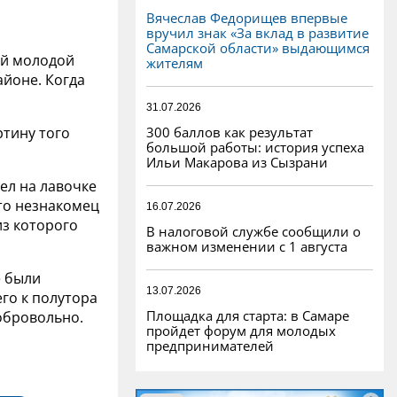
Вячеслав Федорищев впервые
вручил знак «За вклад в развитие
Самарской области» выдающимся
ый молодой
жителям
айоне. Когда
31.07.2026
300 баллов как результат
ртину того
большой работы: история успеха
Ильи Макарова из Сызрани
ел на лавочке
то незнакомец
16.07.2026
из которого
В налоговой службе сообщили о
важном изменении с 1 августа
е были
13.07.2026
го к полутора
Площадка для старта: в Самаре
обровольно.
пройдет форум для молодых
предпринимателей