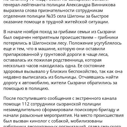
генерал-лейтенанта полиции Александра Винникова
выразила слова признательности сотрудникам
отделения полиции №35 села Шигоны за быстрое
оказание помощи в трудной житейской ситуации.
В начале ноября поход за грибами семьи из Сызрани
был омрачен неприятным происшествием – грибники
потерялись в Шигонском лесу. Положение усугублялось
еще и тем, что в машине, которую они оставили
припаркованной у грунтовой дороги в чаще леса,
оставалась их пожилая родственница, которая
несколько часов находилась одна. Ее состояние
здоровья вызывало у близких беспокойство, так как она
недавно выписалась из больницы. Отчаявшись найти
дорогу к автомобилю, жители Сызрани обратились за
помощью в полицию.
После поступившего сообщения с экстренного канала
помощи 112 сотрудники сызранской полиции
незамедлительно сформировали поисковую бригаду и
начали разыскные мероприятия. На место происшествия
был вызван кинолог с собакой, мобилизованы
работники лесоохранных организаций, глава сельского