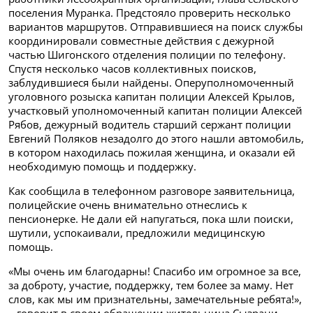
поселения Муранка. Предстояло проверить несколько
вариантов маршрутов. Отправившиеся на поиск службы
координировали совместные действия с дежурной
частью Шигонского отделения полиции по телефону.
Спустя несколько часов коллективных поисков,
заблудившиеся были найдены. Оперуполномоченный
уголовного розыска капитан полиции Алексей Крылов,
участковый уполномоченный капитан полиции Алексей
Рябов, дежурный водитель старший сержант полиции
Евгений Поляков незадолго до этого нашли автомобиль,
в котором находилась пожилая женщина, и оказали ей
необходимую помощь и поддержку.
Как сообщила в телефонном разговоре заявительница,
полицейские очень внимательно отнеслись к
пенсионерке. Не дали ей напугаться, пока шли поиски,
шутили, успокаивали, предложили медицинскую
помощь.
«Мы очень им благодарны! Спасибо им огромное за все,
за доброту, участие, поддержку, тем более за маму. Нет
слов, как мы им признательны, замечательные ребята!»,
– говорит в своем обращении жительница Сызрани.