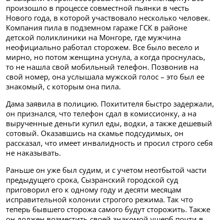
произошло в процессе совместной пьянки в честь
Нового года, в которой участвовало несколько человек.
Компания пила в подземном гараже ГСК в районе
детской поликлиники на Монгоре, где мужчина
неофициально работал сторожем. Все было весело и
мирно, но потом женщина уснула, а когда проснулась,
то не нашла свой мобильный телефон. Позвонив на
свой номер, она услышала мужской голос – это был ее
знакомый, с которым она пила.
Дама заявила в полицию. Похитителя быстро задержали,
он признался, что телефон сдал в комиссионку, а на
вырученные деньги купил еды, водки, а также дешевый
сотовый. Оказавшись на скамье подсудимых, он
рассказал, что имеет инвалидность и просил строго себя
не наказывать.
Раньше он уже был судим, и с учетом неотбытой части
предыдущего срока, Сызранский городской суд
приговорил его к одному году и десяти месяцам
исправительной колонии строгого режима. Так что
теперь бывшего сторожа самого будут сторожить. Также
он должен возместить своей знакомой ущерб почти в