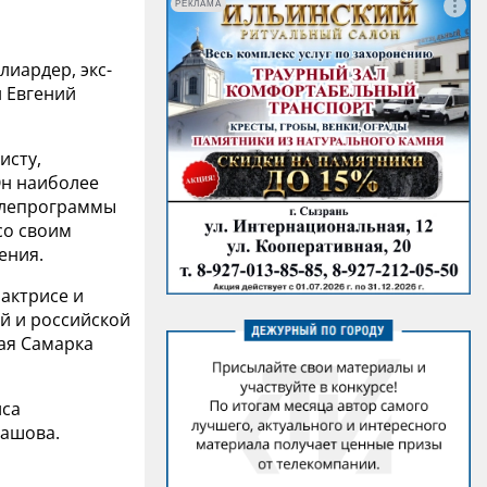
РЕКЛАМА
иардер, экс-
н Евгений
исту,
Он наиболее
телепрограммы
со своим
ения.
 актрисе и
ой и российской
ая Самарка
иса
рашова.