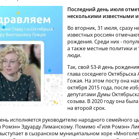
Последний день июля отмет
несколькими известными 
Во вторник, 31 июля, сразу н
известных россиян отмечают
рождения. Среди них - попул
а также местные политики и
люди.
Так, свой 53-й день рождени
глава соседнего Октябрьска
Гожая. На этом посту она нах
октября 2015 года, после из
депутатами Думы Октябрьск
созыва. В 2020 году она был
на второй срок.
 день исполняется руководителю народного семейного ц
я Ромэн» Эдуарду Лиманскому. Помимо «Гиля Ромэн» Ли
 выступает в сызранском муниципальном хоре «Многолет