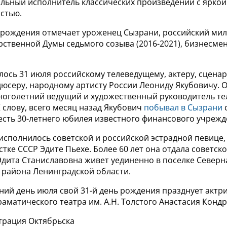
ольный исполнитель классических произведений с яркой
стью.
 рождения отмечает уроженец Сызрани, российский милл
рственной Думы седьмого созыва (2016-2021), бизнесме
лось 31 июля российскому телеведущему, актеру, сценар
дюсеру, народному артисту России Леониду Якубовичу. 
многолетний ведущий и художественный руководитель 
К слову, всего месяц назад Якубович
побывал в Сызрани
есть 30-летнего юбилея известного финансового учрежд
 исполнилось советской и российской эстрадной певице,
тке СССР Эдите Пьехе. Более 60 лет она отдала советск
Эдита Станиславовна живет уединенно в поселке Северн
 района Ленинградской области.
ний день июля свой 31-й день рождения празднует актр
аматического театра им. А.Н. Толстого Анастасия Конд
трация Октябрьска