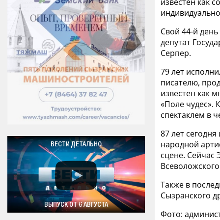
известен как с
индивидуально
Свой 44-й день
депутат Госуда
Серпер.
79 лет исполни
писателю, про
известен как 
«Поле чудес». 
спектаклем в ч
87 лет сегодня
народной артис
ВЕСТИ ДЕТАЛЬНО
сцене. Сейчас 
Всеволожского
Также в послед
Сызранского др
ВЫПУСК ОТ 6 АВГУСТА
Фото: админис