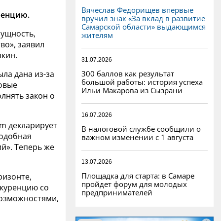
Вячеслав Федорищев впервые
ренцию.
вручил знак «За вклад в развитие
Самарской области» выдающимся
сущность,
жителям
во», заявил
лкин.
31.07.2026
300 баллов как результат
ла дана из-за
большой работы: история успеха
овые
Ильи Макарова из Сызрани
лнять закон о
16.07.2026
am декларирует
В налоговой службе сообщили о
подобная
важном изменении с 1 августа
й». Теперь же
13.07.2026
Площадка для старта: в Самаре
ризонте,
пройдет форум для молодых
нкуренцию со
предпринимателей
возможностями,