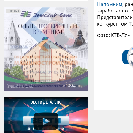
Напомним
, ра
заработает от
РЕКЛАМА
РЕКЛАМА
Представители
конкурентом T
фото: КТВ-ЛУЧ
ВЕСТИ ДЕТАЛЬНО