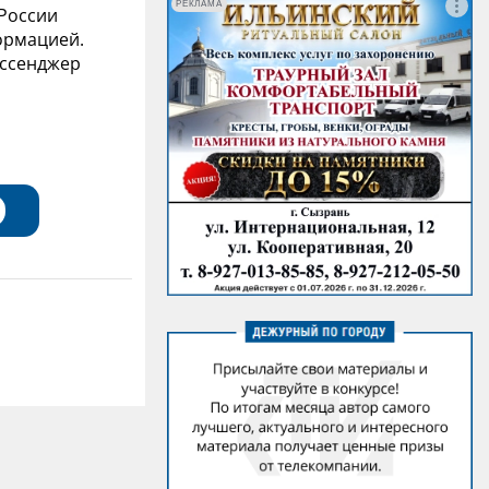
РЕКЛАМА
 России
ормацией.
ессенджер