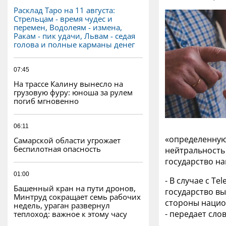
Расклад Таро на 11 августа:
Стрельцам - время чудес и
перемен, Водолеям - измена,
Ракам - пик удачи, Львам - седая
голова и полные карманы денег
07:45
На трассе Калину вынесло на
грузовую фуру: юноша за рулем
погиб мгновенно
06:11
«определенную
Самарской области угрожает
беспилотная опасность
нейтральность
государство н
01:00
- В случае с T
Башенный кран на пути дронов,
государство в
Минтруд сокращает семь рабочих
стороны нацио
недель, ураган развернул
- передает сло
теплоход: важное к этому часу