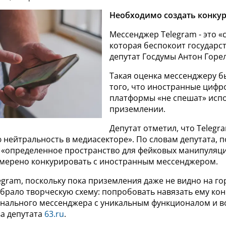
Необходимо создать конку
Мессенджер Telegram - это «
которая беспокоит государст
депутат Госдумы Антон Горе
Такая оценка мессенджеру бы
того, что иностранные цифр
платформы «не спешат» испо
приземлении.
Депутат отметил, что Telegr
 нейтральность в медиасекторе». По словам депутата, 
 «определенное пространство для фейковых манипуляци
амерено конкурировать с иностранным мессенджером.
elegram, поскольку пока приземления даже не видно на го
ыбрало творческую схему: попробовать навязать ему ко
нального мессенджера с уникальным функционалом и 
ва депутата
63.ru
.