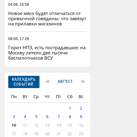
04.08, 15:38
Новое мясо будет отличаться от
привычной говядины: что завезут
на прилавки магазинов
08.08, 17:28
Горит НПЗ, есть пострадавшие: на
Москву летело две тысячи
беспилотников ВСУ
КАЛЕНДАРЬ
АВГУСТ
СОБЫТИЙ
Пн
Вт
Ср
Чт
Пт
Сб
Вс
1
2
3
4
5
6
7
8
9
10
11
12
13
14
15
16
17
18
19
20
21
22
23