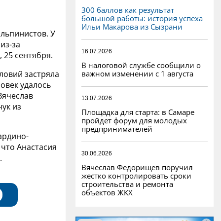
300 баллов как результат
большой работы: история успеха
Ильи Макарова из Сызрани
альпинистов. У
из-за
16.07.2026
 25 сентября.
В налоговой службе сообщили о
важном изменении с 1 августа
словий застряла
ловек удалось
 Вячеслав
13.07.2026
чук из
Площадка для старта: в Самаре
пройдет форум для молодых
предпринимателей
ардино-
 что Анастасия
30.06.2026
.
Вячеслав Федорищев поручил
жестко контролировать сроки
строительства и ремонта
объектов ЖКХ