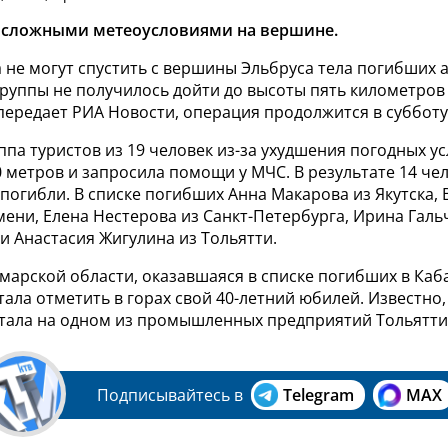
о сложными метеоусловиями на вершине.
 не могут спустить с вершины Эльбруса тела погибших 
руппы не получилось дойти до высоты пять километров 
передает РИА Новости, операция продолжится в субботу,
па туристов из 19 человек из-за ухудшения погодных у
0 метров и запросила помощи у МЧС. В результате 14 че
 погибли. В списке погибших Анна Макарова из Якутска,
ени, Елена Нестерова из Санкт-Петербурга, Ирина Галь
и Анастасия Жигулина из Тольятти.
марской области, оказавшаяся в списке погибших в Каб
тала отметить в горах свой 40-летний юбилей. Известно,
тала на одном из промышленных предприятий Тольятти
Подписывайтесь в
Telegram
MAX