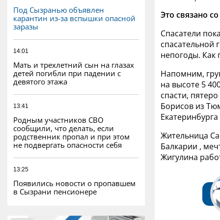
Под Сызранью объявлен
Это связано с
карантин из-за вспышки опасной
заразы
Спасатели пока
спасательной г
14:01
непогоды. Как 
Мать и трехлетний сын на глазах
детей погибли при падении с
Напомним, груп
девятого этажа
на высоте 5 40
спасти, пятеро
Борисов из Тюм
13:41
Екатеринбурга 
Родным участников СВО
сообщили, что делать, если
Жительница Са
родственник пропал и при этом
не подвергать опасности себя
Балкарии , меч
Жигулина рабо
13:25
Появились новости о пропавшем
в Сызрани пенсионере