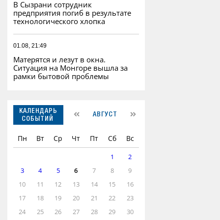
В Сызрани сотрудник
предприятия погиб в результате
технологического хлопка
01.08, 21:49
Матерятся и лезут в окна.
Ситуация на Монгоре вышла за
рамки бытовой проблемы
КАЛЕНДАРЬ
АВГУСТ
СОБЫТИЙ
Пн
Вт
Ср
Чт
Пт
Сб
Вс
1
2
3
4
5
6
7
8
9
10
11
12
13
14
15
16
17
18
19
20
21
22
23
24
25
26
27
28
29
30