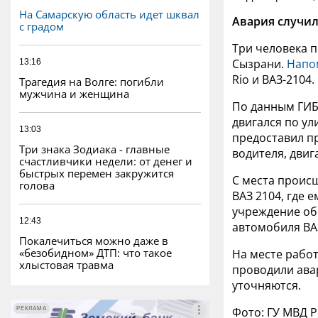
На Самарскую область идет шквал
Авария случил
с градом
Три человека п
Сызрани.
Напо
13:16
Rio и ВАЗ-2104.
Трагедия на Волге: погибли
мужчина и женщина
По данным ГИБД
двигался по ул
13:03
предоставил 
Три знака Зодиака - главные
водителя, дви
счастливчики недели: от денег и
быстрых перемен закружится
С места проис
голова
ВАЗ 2104, где 
учреждение об
12:43
автомобиля ВАЗ
Покалечиться можно даже в
«безобидном» ДТП: что такое
На месте работ
хлыстовая травма
проводили авар
уточняются.
Фото: ГУ МВД 
РЕКЛАМА
РЕКЛАМА