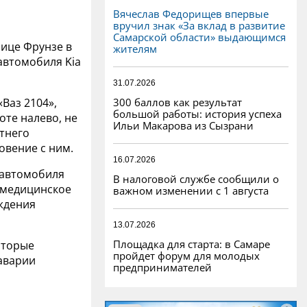
Вячеслав Федорищев впервые
вручил знак «За вклад в развитие
Самарской области» выдающимся
лице Фрунзе в
жителям
 автомобиля Kia
31.07.2026
300 баллов как результат
Ваз 2104»,
большой работы: история успеха
оте налево, не
Ильи Макарова из Сызрани
тнего
овение с ним.
16.07.2026
 автомобиля
В налоговой службе сообщили о
в медицинское
важном изменении с 1 августа
ждения
13.07.2026
Площадка для старта: в Самаре
оторые
пройдет форум для молодых
 аварии
предпринимателей