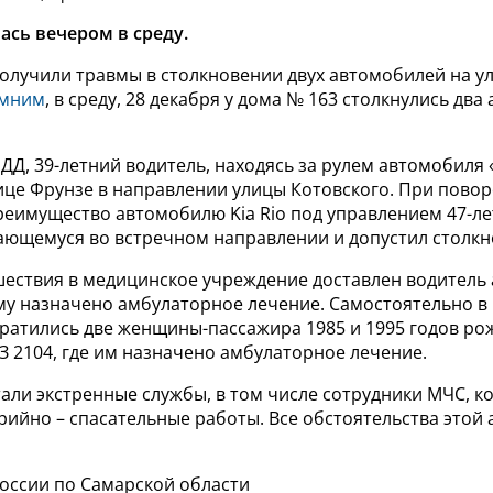
ась вечером в среду.
олучили травмы в столкновении двух автомобилей на у
мним
, в среду, 28 декабря у дома № 163 столкнулись два
Д, 39-летний водитель, находясь за рулем автомобиля «
ице Фрунзе в направлении улицы Котовского. При повор
преимущество автомобилю
Kia
Rio
под управлением 47-ле
гающемуся во встречном направлении и допустил столкн
шествия в медицинское учреждение доставлен водитель
ему назначено амбулаторное лечение. Самостоятельно 
ратились две женщины-пассажира 1985 и 1995 годов ро
 2104, где им назначено амбулаторное лечение.
али экстренные службы, в том числе сотрудники МЧС, к
ийно – спасательные работы. Все обстоятельства этой
России по Самарской области