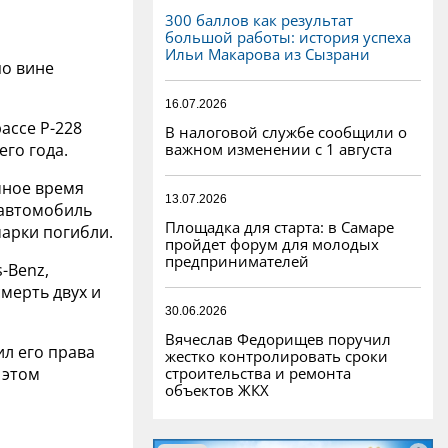
300 баллов как результат
большой работы: история успеха
Ильи Макарова из Сызрани
по вине
16.07.2026
ассе Р-228
В налоговой службе сообщили о
важном изменении с 1 августа
его года.
мное время
13.07.2026
 автомобиль
Площадка для старта: в Самаре
марки погибли.
пройдет форум для молодых
предпринимателей
-Benz,
мерть двух и
30.06.2026
Вячеслав Федорищев поручил
ил его права
жестко контролировать сроки
строительства и ремонта
 этом
объектов ЖКХ