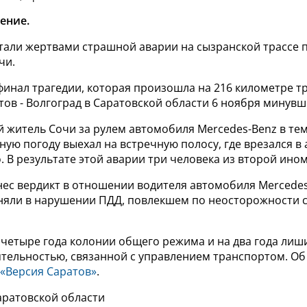
ение.
стали жертвами страшной аварии на сызранской трассе 
чи.
финал трагедии, которая произошла на 216 километре тр
тов - Волгоград в Саратовской области 6 ноября минувш
й житель Сочи за рулем автомобиля Mercedes-Benz в те
рную погоду выехал на встречную полосу, где врезался в
go. В результате этой аварии три человека из второй ино
нес вердикт в отношении водителя автомобиля Mercedes
няли в нарушении ПДД, повлекшем по неосторожности с
четыре года колонии общего режима и на два года лиш
ятельностью, связанной с управлением транспортом. Об
«Версия Саратов»
.
аратовской области