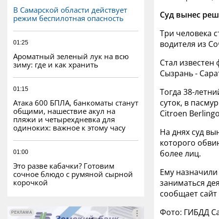
В Самарской области действует
Суд вынес реш
режим беспилотная опасность
Три человека 
водителя из Со
01:25
Ароматный зеленый лук на всю
Стал известен 
зиму: где и как хранить
Сызрань - Сара
01:15
Тогда 38-летни
суток, в пасму
Атака 600 БПЛА, банкоматы станут
общими, нашествие акул на
Citroen Berlin
пляжи и четырехдневка для
одиноких: важное к этому часу
На днях суд вы
которого обви
более лиц.
01:00
Это разве кабачки? Готовим
Ему назначили 
сочное блюдо с румяной сырной
корочкой
заниматься де
сообщает сайт
Фото: ГИБДД С
РЕКЛАМА
РЕКЛАМА