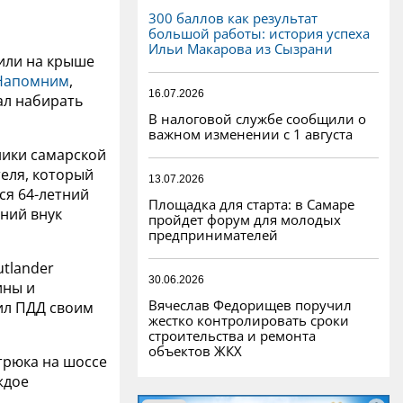
300 баллов как результат
большой работы: история успеха
Ильи Макарова из Сызрани
тили на крыше
Напомним
,
16.07.2026
ал набирать
В налоговой службе сообщили о
важном изменении с 1 августа
ники самарской
теля, который
13.07.2026
ся 64-летний
Площадка для старта: в Самаре
тний внук
пройдет форум для молодых
предпринимателей
utlander
30.06.2026
ины и
Вячеслав Федорищев поручил
ил ПДД своим
жестко контролировать сроки
строительства и ремонта
объектов ЖКХ
трюка на шоссе
ждое