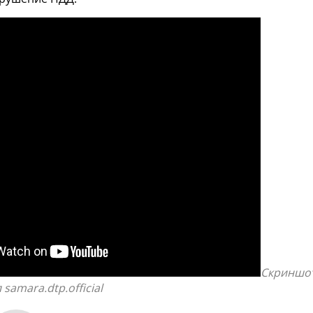
Скриншот
samara.dtp.official