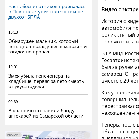
Часть беспилотников прорвалась
Видео с экстр
в Поволжье: уничтожено свыше
двухсот БПЛА
История с виде
автомобиля по
10:13
ролик снятый о
Обнаружен мальчик, который
просмотры, а в
пять дней назад ушел в магазин и
загадочно пропал
В ГУ МВД Росс
Госавтоинспекц
был за рулем а
10:01
самарец. Он ра
Змея убила пенсионера на
вместе с 20-ле
кладбище: первая за лето смерть
от укуса гадюки
Как установили
совершил целы
09:39
перестраивалс
В колонию отправили банду
нахождением 
аптекарей из Самарской области
Теперь, после 
областного цен
РЕКЛАМА
РЕКЛАМА
выявленное на