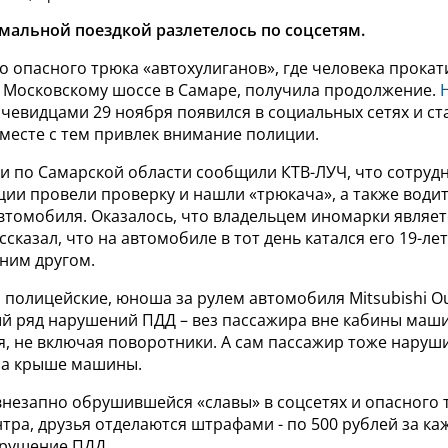
емальной поездкой разлетелось по соцсетям.
о опасного трюка «автохулиганов», где человека прока
 Московскому шоссе в Самаре, получила продолжение.
чевидцами 29 ноября появился в социальных сетях и ст
месте с тем привлек внимание полиции.
ии по Самарской области сообщили КТВ-ЛУЧ, что сотруд
ии провели проверку и нашли «трюкача», а также води
втомобиля. Оказалось, что владельцем иномарки являет
ссказал, что на автомобиле в тот день катался его 19-ле
тним другом.
 полицейские, юноша за рулем автомобиля Mitsubishi O
й ряд нарушений ПДД – вез пассажира вне кабины маш
я, не включая поворотники. А сам пассажир тоже наруш
на крыше машины.
внезапно обрушившейся «славы» в соцсетях и опасного 
тра, друзья отделаются штрафами - по 500 рублей за ка
рушение ПДД.