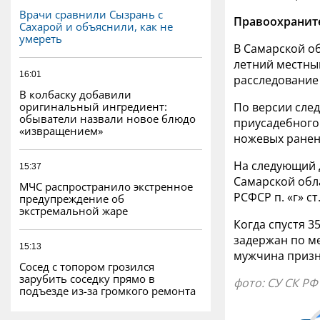
Врачи сравнили Сызрань с
Правоохраните
Сахарой и объяснили, как не
умереть
В Самарской об
летний местны
16:01
расследование 
В колбаску добавили
оригинальный ингредиент:
По версии след
обыватели назвали новое блюдо
приусадебного 
«извращением»
ножевых ранени
На следующий д
15:37
Самарской обла
МЧС распространило экстренное
РСФСР п. «г» с
предупреждение об
экстремальной жаре
Когда спустя 3
задержан по ме
15:13
мужчина призн
Сосед с топором грозился
зарубить соседку прямо в
фото: СУ СК Р
подъезде из-за громкого ремонта