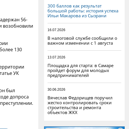
300 баллов как результат
большой работы: история успеха
Ильи Макарова из Сызрани
задержан 56-
ки возобновили
16.07.2026
В налоговой службе сообщили о
важном изменении с 1 августа
ории
более 130
13.07.2026
Площадка для старта: в Самаре
территории
пройдет форум для молодых
татье УК
предпринимателей
 он был
30.06.2026
ходе допроса
Вячеслав Федорищев поручил
жестко контролировать сроки
 преступлении.
строительства и ремонта
объектов ЖКХ