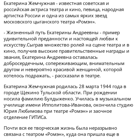
Екатерина Жемчужная - известная советская и
российская актриса театра и кино, певица, народная
артистка России и одна из самых ярких звезд
московского цыганского театра «Ромэн».
- Жизненный путь Екатерины Андреевны - пример
удивительной преданности и настоящей любви к
искусству.Сыграв множество ролей на сцене театра и в
кино, получив высокие правительственные награды и
звания, Екатерина Андреевна оставалась
добросердечным, сопереживающим, внимательным
другом и невероятно красивой женщиной, которой
хотелось подражать, - рассказали в театре.
Екатерина Жемчужная родилась 28 марта 1944 года в
городе Щекино Тульской области. При рождении
носила фамилию Булдыженко. Училась в музыкальном
училище имени Ипполитова-Иванова, окончила студию
Юрия Любимова при театре «Ромэн» и заочное
отделение ГИТИСа.
Почти вся ее творческая жизнь была неразрывно
связана с театром «Ромэн», куда она пришла еще в