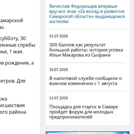
Вячеслав Федорищев впервые
вручил знак «За вклад в развитие
Самарской области» выдающимся
Самарской
жителям
ы.
31.07.2026
субботу, 30
300 баллов как результат
тренные службы
большой работы: история успеха
ье, 1 мая.
Ильи Макарова из Сызрани
ов рождения, а
16.07.2026
В налоговой службе сообщили о
етров. Для
важном изменении с 1 августа
рка
13.07.2026
оисшествия
Площадка для старта: в Самаре
пройдет форум для молодых
ого района
предпринимателей