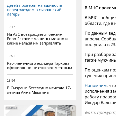
Детей проверят на вшивость
В МЧС проком
перед заездом в сызранский
лагерь
В МЧС сообщил
области, где в
19:17
По данным ведо
На АЗС возвращается бензин
Евро‑2: какие машины можно и
апреля. Сообщ
какие нельзя им заправлять
поступило в 23
При разборе за
19:01
также мужчины
Расчлененного экс-мэра Тархова
официально не считают мертвым
По оценкам по
тушения привле
18:54
Напомним
, чт
В Сызрани бесследно исчезла 17-
исполнения за
летняя Анна Мызгина
работу правоо
Ильдар Вальши
РЕКЛАМА
РЕКЛАМА
фото: прокура