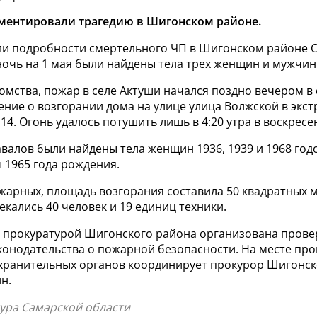
ментировали трагедию в Шигонском районе.
и подробности смертельного ЧП в Шигонском районе 
 ночь на 1 мая были найдены тела трех женщин и мужчин
мства, пожар в селе Актуши начался поздно вечером в 
ение о возгорании дома на улице улица Волжской в экс
:14. Огонь удалось потушить лишь в 4:20 утра в воскресен
валов были найдены тела женщин 1936, 1939 и 1968 год
 1965 года рождения.
жарных, площадь возгорания составила 50 квадратных м
кались 40 человек и 19 единиц техники.
о прокуратурой Шигонского района организована прове
конодательства о пожарной безопасности. На месте пр
хранительных органов координирует прокурор Шигонск
н.
тура Самарской области