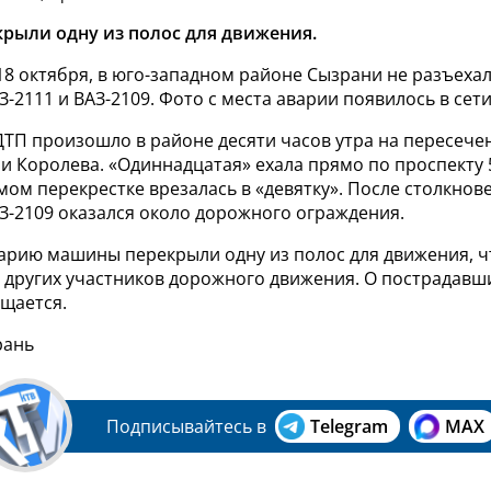
рыли одну из полос для движения.
18 октября, в юго-западном районе Сызрани не разъехал
З-2111 и ВАЗ-2109. Фото с места аварии появилось в сети
ДТП произошло в районе десяти часов утра на пересече
 и Королева. «Одиннадцатая» ехала прямо по проспекту 
емом перекрестке врезалась
в «девятку». После столкнов
З-2109 оказался около дорожного ограждения.
арию машины перекрыли одну из полос для движения, ч
 других участников дорожного движения. О пострадавш
бщается.
рань
Подписывайтесь в
Telegram
MAX