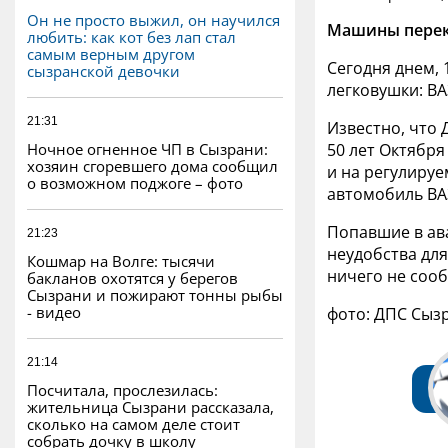
Он не просто выжил, он научился
Машины перек
любить: как кот без лап стал
самым верным другом
Сегодня днем, 
сызранской девочки
легковушки: ВА
21:31
Известно, что 
Ночное огненное ЧП в Сызрани:
50 лет Октября
хозяин сгоревшего дома сообщил
и на регулиру
о возможном поджоге – фото
автомобиль
ВА
Попавшие в ав
21:23
неудобства для
Кошмар на Волге: тысячи
ничего не соо
бакланов охотятся у берегов
Сызрани и пожирают тонны рыбы
- видео
фото: ДПС Сыз
21:14
Посчитала, прослезилась:
жительница Сызрани рассказала,
сколько на самом деле стоит
собрать дочку в школу