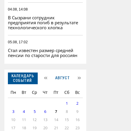
04.08, 14:08
В Сызрани сотрудник
предприятия погиб в результате
технологического хлопка
05.08, 17:02
Стал известен размер средней
пенсии по старости для россиян
КАЛЕНДАРЬ
АВГУСТ
СОБЫТИЙ
Пн
Вт
Ср
Чт
Пт
Сб
Вс
1
2
3
4
5
6
7
8
9
10
11
12
13
14
15
16
17
18
19
20
21
22
23