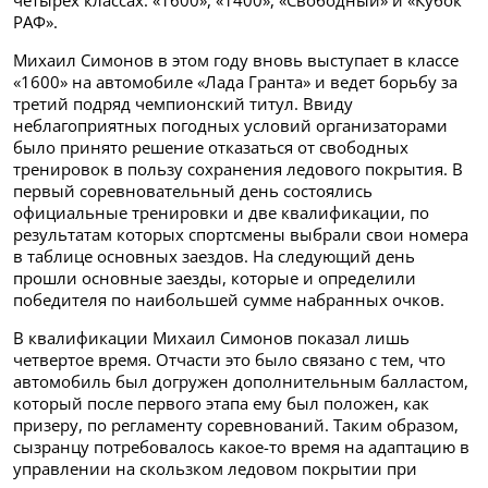
четырех классах: «1600», «1400», «Свободный» и «Кубок
РАФ».
Михаил Симонов в этом году вновь выступает в классе
«1600» на автомобиле «Лада Гранта» и ведет борьбу за
третий подряд чемпионский титул. Ввиду
неблагоприятных погодных условий организаторами
было принято решение отказаться от свободных
тренировок в пользу сохранения ледового покрытия. В
первый соревновательный день состоялись
официальные тренировки и две квалификации, по
результатам которых спортсмены выбрали свои номера
в таблице основных заездов. На следующий день
прошли основные заезды, которые и определили
победителя по наибольшей сумме набранных очков.
В квалификации Михаил Симонов показал лишь
четвертое время. Отчасти это было связано с тем, что
автомобиль был догружен дополнительным балластом,
который после первого этапа ему был положен, как
призеру, по регламенту соревнований. Таким образом,
сызранцу потребовалось какое-то время на адаптацию в
управлении на скользком ледовом покрытии при